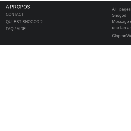
A PROPOS
All page
CONTACT
Snogod
Message d
QUI EST SNOGOD ?
one fan an
FAQ / AIDE
ClaptonW