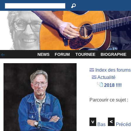
NEWS
FORUM
TOURNEE
BIOGRAPHIE
Index des forum
Actualité
2018 !!!!
Parcourir ce sujet :
Bas
Précéd