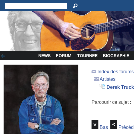
NEWS
FORUM
TOURNEE
BIOGRAPHIE
Index des forum
Artistes
Derek Truck
Parcourir ce sujet :
Bas
Précéd