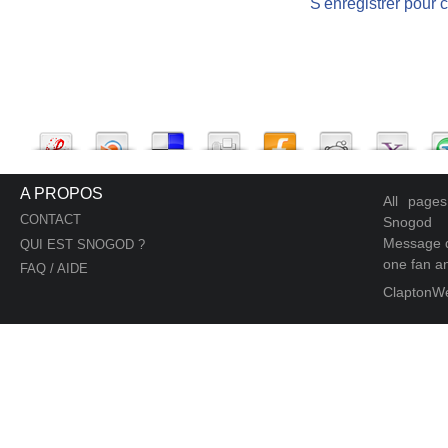
S'enregistrer pour 
A PROPOS
All page
CONTACT
Snogod
Message d
QUI EST SNOGOD ?
one fan an
FAQ / AIDE
ClaptonW