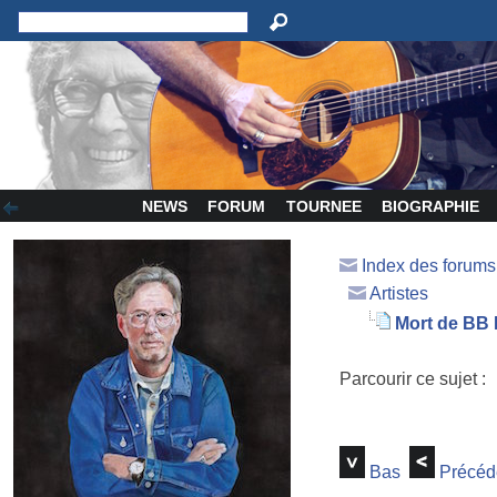
NEWS
FORUM
TOURNEE
BIOGRAPHIE
Index des forum
Artistes
Mort de BB 
Parcourir ce sujet :
Bas
Précéd