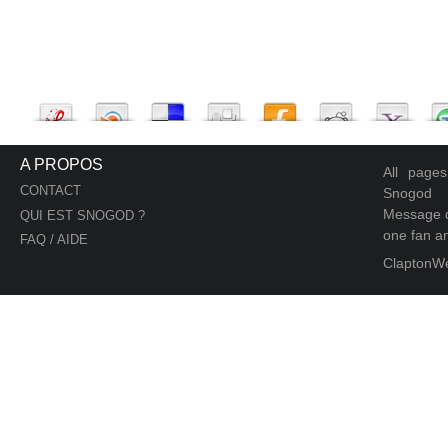
A PROPOS
All page
CONTACT
Snogod
Message d
QUI EST SNOGOD ?
one fan an
FAQ / AIDE
ClaptonW