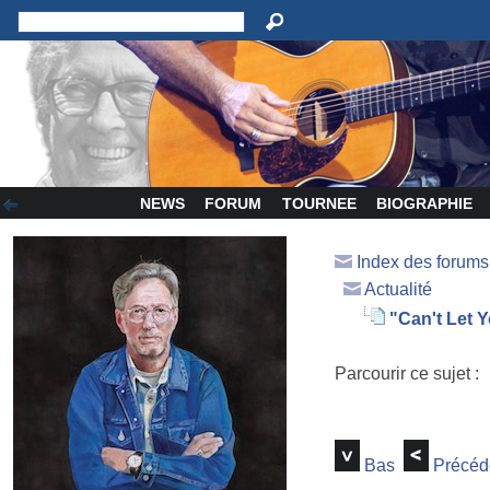
NEWS
FORUM
TOURNEE
BIOGRAPHIE
Index des forum
Actualité
"Can't Let Y
Parcourir ce sujet :
Bas
Précéd