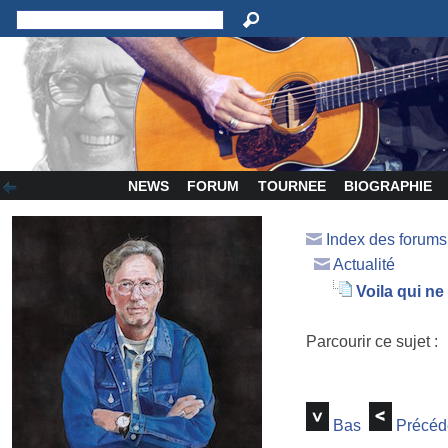
NEWS
FORUM
TOURNEE
BIOGRAPHIE
Index des forum
Actualité
Voila qui ne
Parcourir ce sujet :
Bas
Précéd