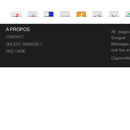
A PROPOS
All page
CONTACT
Snogod
Message d
QUI EST SNOGOD ?
one fan an
FAQ / AIDE
ClaptonW