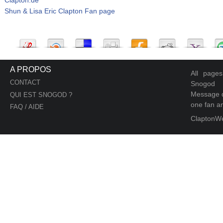
Shun & Lisa Eric Clapton Fan page
A PROPOS
All page
CONTACT
Snogod
Message d
QUI EST SNOGOD ?
one fan an
FAQ / AIDE
ClaptonW