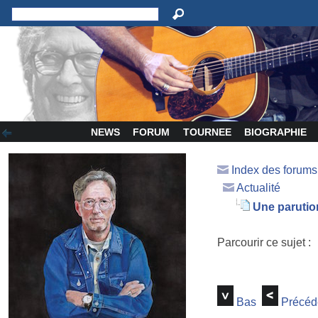
NEWS
FORUM
TOURNEE
BIOGRAPHIE
Index des forum
Actualité
Une parution
Parcourir ce sujet :
Bas
Précéd