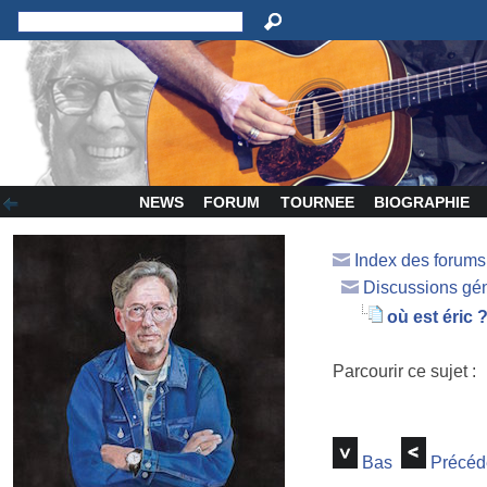
NEWS
FORUM
TOURNEE
BIOGRAPHIE
Index des forum
Discussions gé
où est éric 
Parcourir ce sujet :
Bas
Précéd