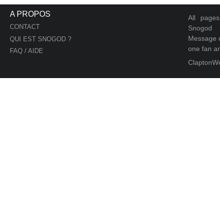
A PROPOS
All page
CONTACT
Snogod
Message d
QUI EST SNOGOD ?
one fan an
FAQ / AIDE
ClaptonW