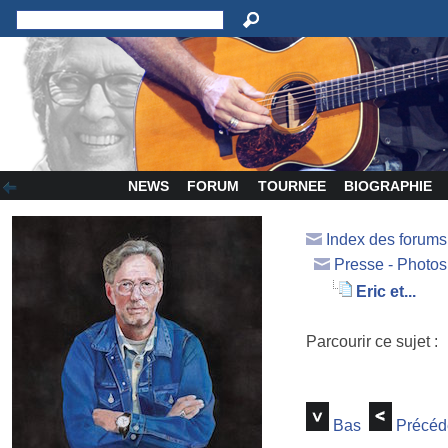
NEWS
FORUM
TOURNEE
BIOGRAPHIE
Index des forum
Presse - Photos
Eric et...
Parcourir ce sujet :
Bas
Précéd