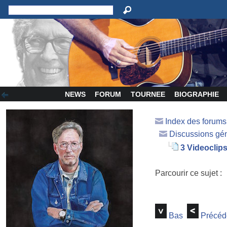
NEWS
FORUM
TOURNEE
BIOGRAPHIE
Index des forum
Discussions gé
3 Videoclips
Parcourir ce sujet :
Bas
Précéd