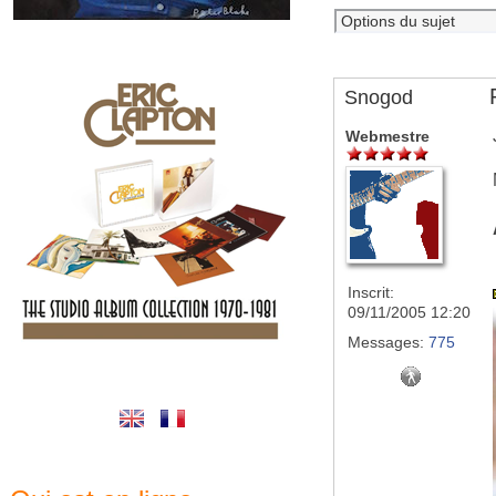
Snogod
Webmestre
Inscrit:
09/11/2005 12:20
Messages:
775