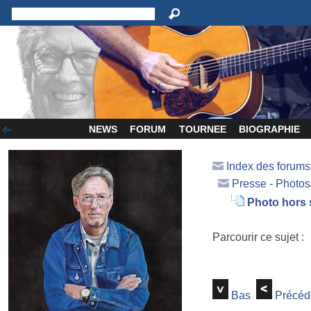
NEWS
FORUM
TOURNEE
BIOGRAPHIE
Index des forum
Presse - Photos
Photo hors
Parcourir ce sujet :
Bas
Précéd