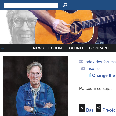
NEWS
FORUM
TOURNEE
BIOGRAPHIE
Index des forum
Insolite
Change the
Parcourir ce sujet :
Bas
Précéd