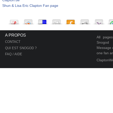
Shun & Lisa Eric Clapton Fan page
A PROPOS
All page
CONTACT
Snogod
Message d
QUI EST SNOGOD ?
one fan an
FAQ / AIDE
ClaptonW