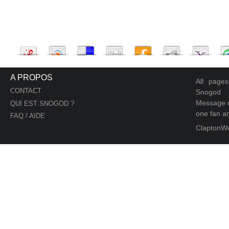
A PROPOS
All page
CONTACT
Snogod
Message d
QUI EST SNOGOD ?
one fan an
FAQ / AIDE
ClaptonW