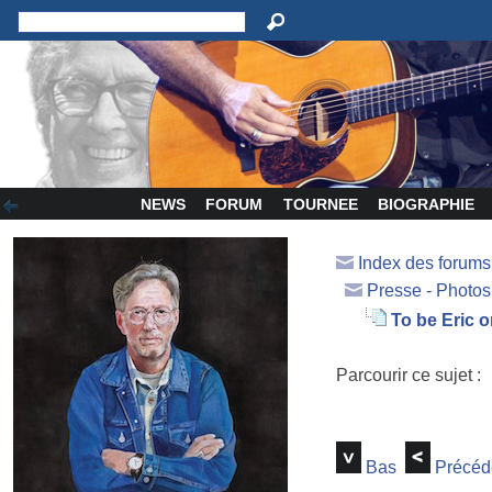
NEWS
FORUM
TOURNEE
BIOGRAPHIE
Index des forum
Presse - Photos
To be Eric o
Parcourir ce sujet :
Bas
Précéd