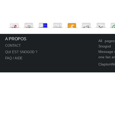
A PROPOS
All page
CONTACT
Snogod
Message d
QUI EST SNOGOD ?
one fan an
FAQ / AIDE
ClaptonW