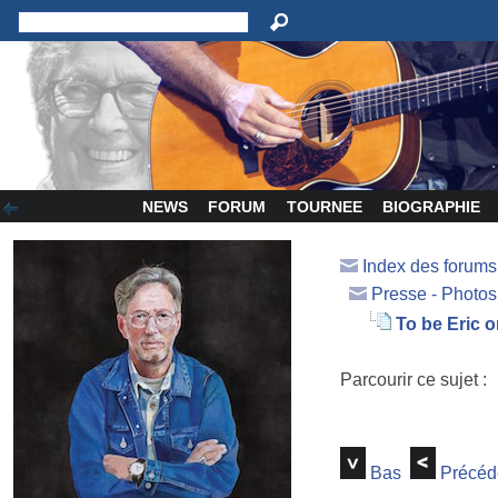
NEWS
FORUM
TOURNEE
BIOGRAPHIE
Index des forum
Presse - Photos
To be Eric o
Parcourir ce sujet :
Bas
Précéd