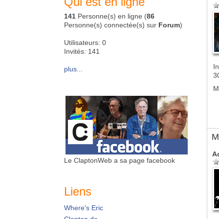
Qui est en ligne
141
Personne(s) en ligne (
86
Personne(s) connectée(s) sur
Forum
)
Utilisateurs: 0
Invités: 141
In
plus...
3
M
M
A
Le ClaptonWeb a sa page facebook
Liens
Where's Eric
Clapton.de