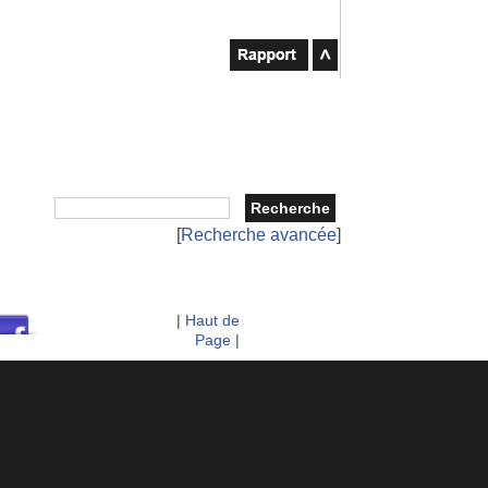
[
Recherche avancée
]
|
Haut de
Page
|