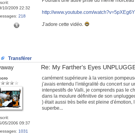
Pourtant une autre prise du même morceau é
scrit:
9/10/2009 22:32
http://www.youtube.com/watch?v=5pXE
essages:
218
J'adore cette vidéo.
Transférer
Re: My Farther's Eyes UNPLUGG
lyaway
carrément supérieure à la version pompeuse 
ccro
j'avais entendu l'intégralité du concert sur
intenpestifs de Valli, je comprends pas le ch
dans la moulure définitive de son unplugged 
) était aussi très belle est pleine d'émotion, 
superbe...
scrit:
6/05/2006 09:37
essages:
1031