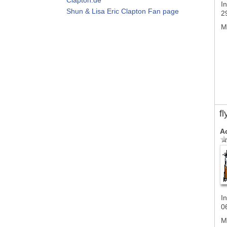
In
Shun & Lisa Eric Clapton Fan page
2
M
f
A
In
0
M