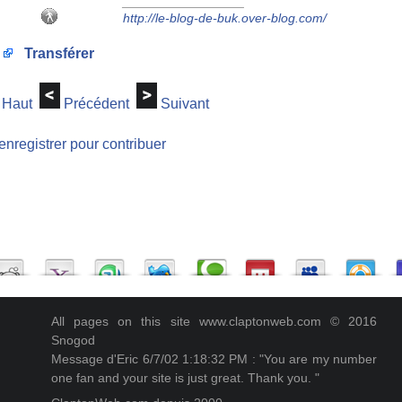
_________________
http://le-blog-de-buk.over-blog.com/
Transférer
Haut
Précédent
Suivant
enregistrer pour contribuer
All pages on this site www.claptonweb.com © 2016
Snogod
Message d'Eric 6/7/02 1:18:32 PM : "You are my number
one fan and your site is just great. Thank you. "