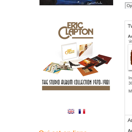
T
A
In
3
M
A
A