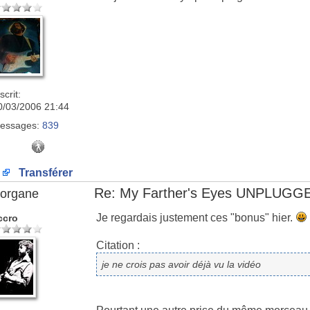
scrit:
0/03/2006 21:44
essages:
839
Transférer
Re: My Farther's Eyes UNPLUGG
organe
Je regardais justement ces "bonus" hier.
ccro
Citation :
je ne crois pas avoir déjà vu la vidéo