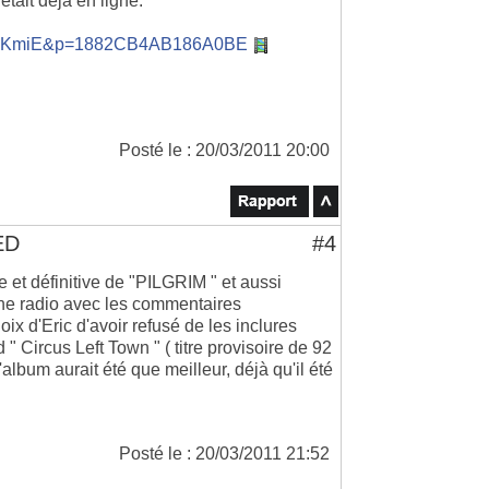
tait déjà en ligne.
g6YKmiE&p=1882CB4AB186A0BE
Posté le : 20/03/2011 20:00
ED
#4
et définitive de "PILGRIM " et aussi
 une radio avec les commentaires
oix d'Eric d'avoir refusé de les inclures
" Circus Left Town " ( titre provisoire de 92
l'album aurait été que meilleur, déjà qu'il été
Posté le : 20/03/2011 21:52