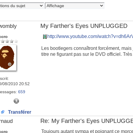
My Farther's Eyes UNPLUGGED
wombly
http://www.youtube.com/watch?v=dh6A
ccro
Les bootlegers connaîtront forcément, mais j
titre ne figurant pas sur le DVD officiel. Tr
scrit:
0/08/2010 20:52
essages:
659
Transférer
Re: My Farther's Eyes UNPLUGG
rnaud
Toujours autant sympa et poignant ce morce
ccro