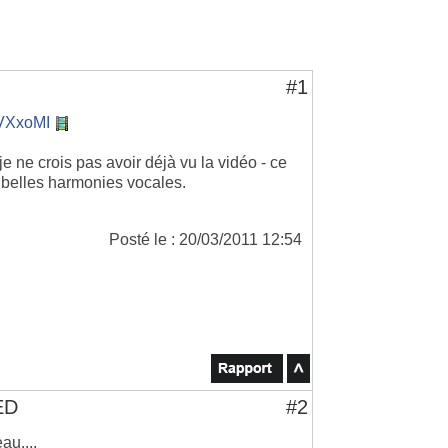
#1
rVXxoMI
e ne crois pas avoir déjà vu la vidéo - ce
ès belles harmonies vocales.
Posté le : 20/03/2011 12:54
ED
#2
au....