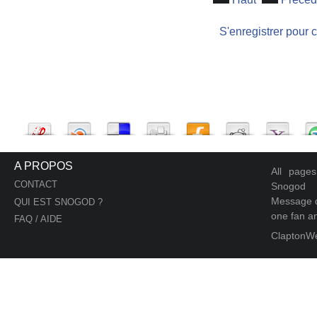
S'enregistrer pour 
A PROPOS
All page
CONTACT
Snogod
Message d
QUI EST SNOGOD ?
one fan an
FAQ / AIDE
ClaptonW