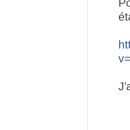
Po
ét
ht
v
J'