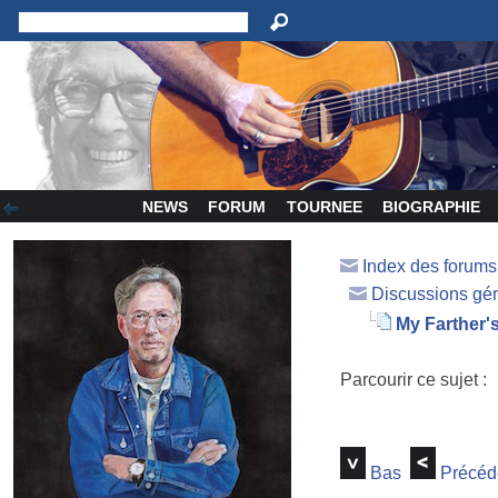
NEWS
FORUM
TOURNEE
BIOGRAPHIE
Index des forum
Discussions gé
My Farther
Parcourir ce sujet :
Bas
Précéd