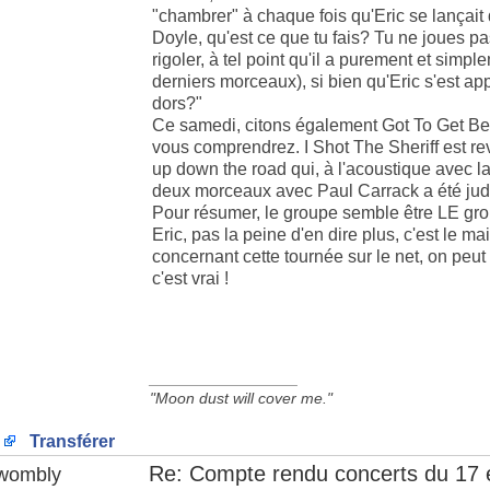
"chambrer" à chaque fois qu'Eric se lançait 
Doyle, qu'est ce que tu fais? Tu ne joues pa
rigoler, à tel point qu'il a purement et simp
derniers morceaux), si bien qu'Eric s'est appr
dors?"
Ce samedi, citons également Got To Get Bette
vous comprendrez. I Shot The Sheriff est reve
up down the road qui, à l'acoustique avec la 
deux morceaux avec Paul Carrack a été judic
Pour résumer, le groupe semble être LE gro
Eric, pas la peine d'en dire plus, c'est le m
concernant cette tournée sur le net, on peut li
c'est vrai !
_________________
"Moon dust will cover me."
Transférer
Re: Compte rendu concerts du 17 
wombly