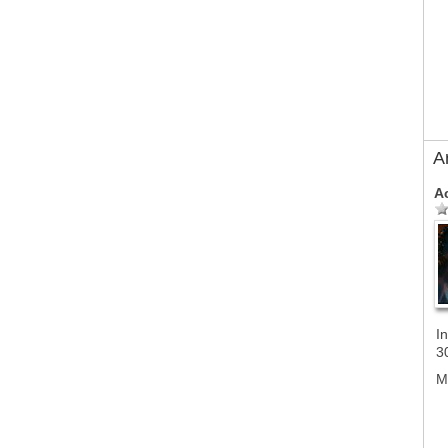
A
A
In
3
M