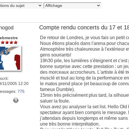
Compte rendu concerts du 17 et 1
nogod
De retour de Londres, je vous fais un petit
ebmestre
Nous étions placés dans l'arena pour chacu
Atmosphère très chaleureuse à l'extérieur et à 
gens souriants!
19h30 pile, les lumières s'éteignent et c'es
bonne surprise avec cette prestation : un je
des morceaux accrocheurs. L'artiste à été 
musclé et tout au long de la performance en
scrit:
9/11/2005 12:20
le matos prend place (et beaucoup de connais
fameux Dumble).
essages:
775
15min très précisément plus tard, la silhoue
saluer la foule.
Vous avez pu analyser la set list. Hello Old 
spectateur ayant bien compris le message. 
j'attendais depuis longtemps et même sans sol
une très bonne interprétation.