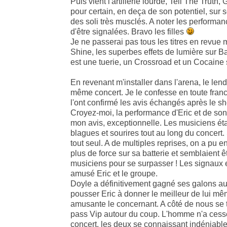
Puis vient l'artillerie lourde, Tell The Truth,
pour certain, en deça de son potentiel, sur 
des soli très musclés. A noter les performa
d'être signalées. Bravo les filles
Je ne passerai pas tous les titres en revu
Shine, les superbes effets de lumière su
est une tuerie, un Crossroad et un Cocaine 
En revenant m'installer dans l'arena, le le
même concert. Je le confesse en toute franch
l'ont confirmé les avis échangés après le s
Croyez-moi, la performance d'Eric et de so
mon avis, exceptionnelle. Les musiciens é
blagues et sourires tout au long du concert. 
tout seul. A de multiples reprises, on a p
plus de force sur sa batterie et semblaient êt
musiciens pour se surpasser ! Les signaux
amusé Eric et le groupe.
Doyle a définitivement gagné ses galons au s
pousser Eric à donner le meilleur de lui m
amusante le concernant. A côté de nous se t
pass Vip autour du coup. L'homme n'a cessé
concert, les deux se connaissant indéniabl