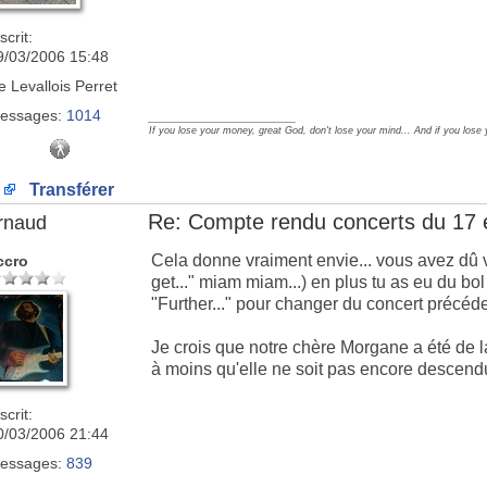
scrit:
9/03/2006 15:48
e
Levallois Perret
essages:
1014
_________________
If you lose your money, great God, don't lose your mind... And if you lose
Transférer
Re: Compte rendu concerts du 17 
rnaud
Cela donne vraiment envie... vous avez dû v
ccro
get..." miam miam...) en plus tu as eu du bol S
"Further..." pour changer du concert précéden
Je crois que notre chère Morgane a été de l
à moins qu'elle ne soit pas encore descend
scrit:
0/03/2006 21:44
essages:
839