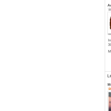
A
In
3
M
L
M