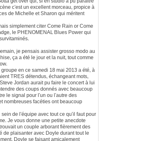
 Gotta get over qui, si en studio a pu paraitre
scène c'est un excellent morceau, propice à
nces de Michelle et Sharon qui méritent
e mais simplement citer Come Rain or Come
r Badge, le PHENOMENAL Blues Power qui
survitaminés.
ndemain, je pensais assister grosso modo au
ise, ça a été le jour et la nuit, tout comme
how.
n groupe en ce samedi 18 mai 2013 a été, à
taient TRES détendus, échangeant mots,
Steve Jordan aurait pu faire le concert à lui
u entendre des coups donnés avec beaucoup
re le signal pour l'un ou l'autre des
 et nombreuses facéties ont beaucoup
ein de l'équipe avec tout ce qu'il faut pour
ême. Je vous donne une petite anecdote
rouvait un couple arborant fièrement des
 de plaisanter avec Doyle durant tout le
ement. Doyle se faisant amicalement