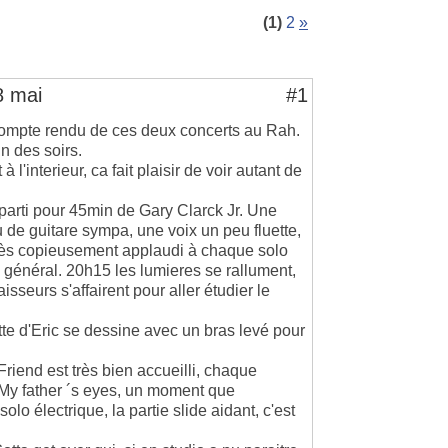
(1)
2
»
8 mai
#1
 compte rendu de ces deux concerts au Rah.
n des soirs.
l'interieur, ca fait plaisir de voir autant de
t parti pour 45min de Gary Clarck Jr. Une
u de guitare sympa, une voix un peu fluette,
très copieusement applaudi à chaque solo
 général. 20h15 les lumieres se rallument,
seurs s'affairent pour aller étudier le
tte d'Eric se dessine avec un bras levé pour
Friend est très bien accueilli, chaque
My father ´s eyes, un moment que
o électrique, la partie slide aidant, c'est