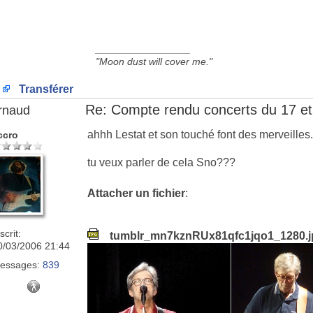
_________________
"Moon dust will cover me."
Transférer
Re: Compte rendu concerts du 17 et
rnaud
ahhh Lestat et son touché font des merveilles.
ccro
tu veux parler de cela Sno???
Attacher un fichier
:
scrit:
tumblr_mn7kznRUx81qfc1jqo1_1280.j
0/03/2006 21:44
essages:
839