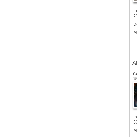
In
2
D
M
A
A
In
3
M