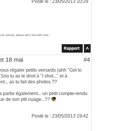
Posté le : 23/05/2013 10:29
 your woman, please don't fool with mine...
et 18 mai
#4
ous régaler petits veinards (ahh "Got to
no tu as le droit à "I shot..." et à
t... as tu fait des photos ??
a partie également... un petit compte-rendu
ue de son ptit nuage...??
Posté le : 23/05/2013 19:42