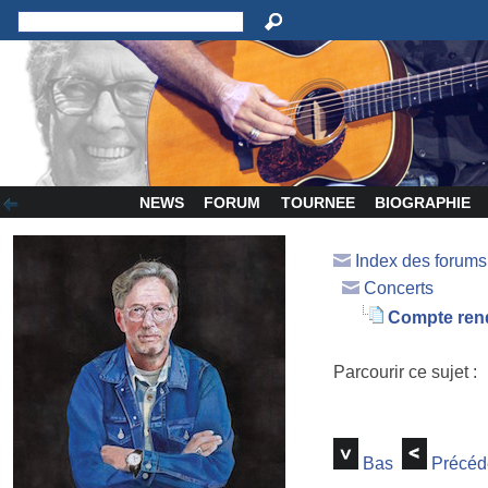
NEWS
FORUM
TOURNEE
BIOGRAPHIE
Index des forum
Concerts
Compte rend
Parcourir ce sujet :
Bas
Précéd