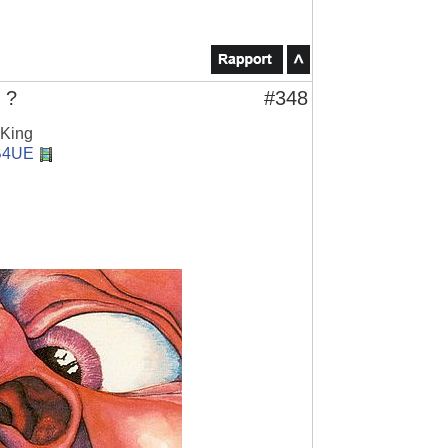
 ?
#348
 King
6B4UE