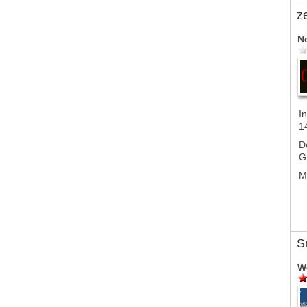
z
N
In
1
D
G
M
S
W