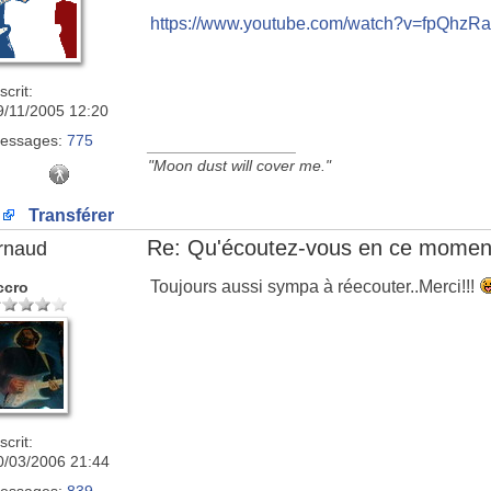
https://www.youtube.com/watch?v=fpQhz
scrit:
9/11/2005 12:20
essages:
775
_________________
"Moon dust will cover me."
Transférer
Re: Qu'écoutez-vous en ce momen
rnaud
Toujours aussi sympa à réecouter..Merci!!!
ccro
scrit:
0/03/2006 21:44