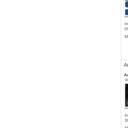
In
0
M
A
A
In
3