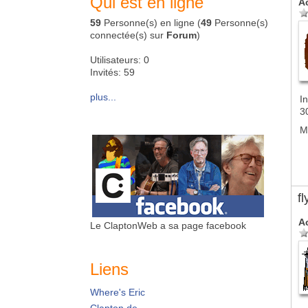
Qui est en ligne
A
59
Personne(s) en ligne (
49
Personne(s)
connectée(s) sur
Forum
)
Utilisateurs: 0
Invités: 59
plus...
In
3
M
f
A
Le ClaptonWeb a sa page facebook
Liens
Where's Eric
Clapton.de