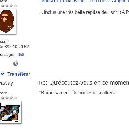
Tedeschi Trucks Band - Red Rocks Amphith
ccro
... inclus une très belle reprise de "Isn't It A
scrit:
0/08/2010 20:52
essages:
659
Transférer
Re: Qu'écoutez-vous en ce momen
lyaway
"Baron samedi " le nouveau lavilliers.
ccro