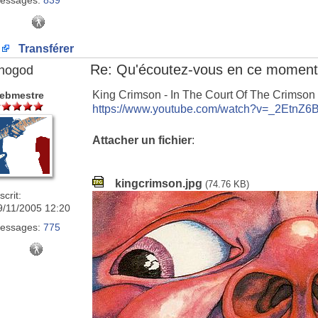
essages:
839
Transférer
Re: Qu'écoutez-vous en ce moment
nogod
King Crimson - In The Court Of The Crimson
ebmestre
https://www.youtube.com/watch?v=_2EtnZ
Attacher un fichier
:
kingcrimson.jpg
(74.76 KB)
scrit:
9/11/2005 12:20
essages:
775