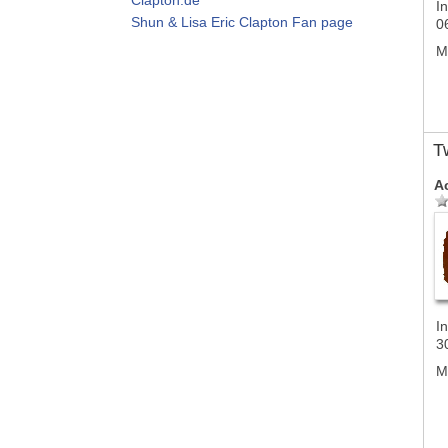
In
Shun & Lisa Eric Clapton Fan page
0
M
T
A
In
3
M