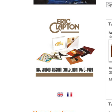
T
A
In
3
M
T