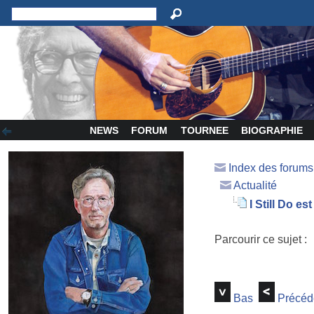
NEWS
FORUM
TOURNEE
BIOGRAPHIE
Index des forum
Actualité
I Still Do est
Parcourir ce sujet :
Bas
Précéd