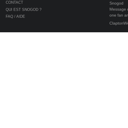
CONTACT
Snogod
Message d
QUI EST SNOGOD ?
one fan an
FAQ / AIDE
ClaptonW