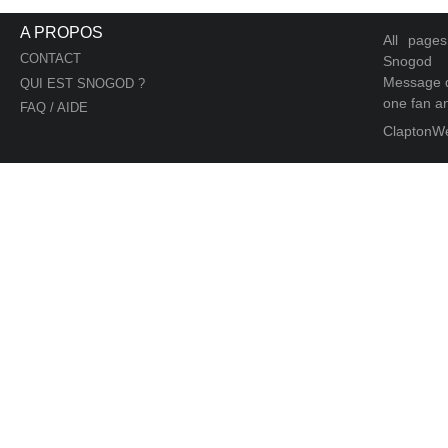
A PROPOS
All page
CONTACT
Snogod
Message d
QUI EST SNOGOD ?
one fan an
FAQ / AIDE
ClaptonW