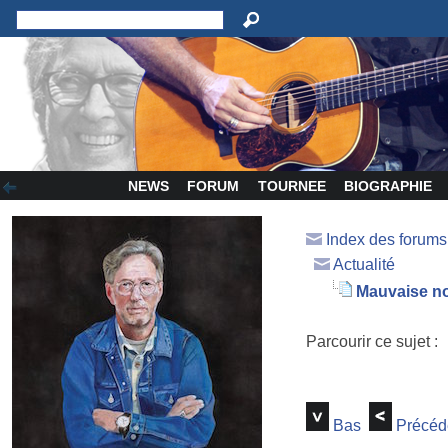
NEWS
FORUM
TOURNEE
BIOGRAPHIE
Index des forum
Actualité
Mauvaise no
Parcourir ce sujet :
Bas
Précéd