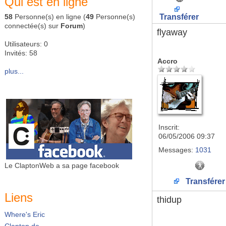
Qui est en ligne
58
Personne(s) en ligne (
49
Personne(s)
Transférer
connectée(s) sur
Forum
)
flyaway
Utilisateurs: 0
Invités: 58
Accro
plus...
Inscrit:
06/05/2006 09:37
Messages:
1031
Le ClaptonWeb a sa page facebook
Transférer
Liens
thidup
Where's Eric
Clapton.de