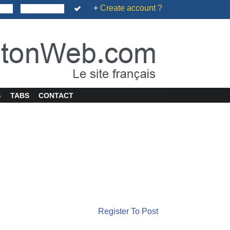
+
Create account ?
S
TABS
CONTACT
Register To Post