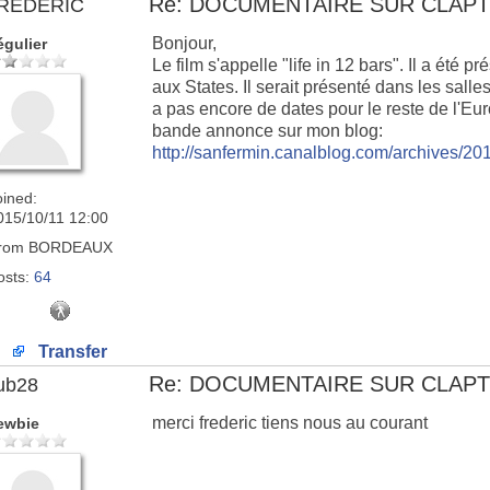
Re: DOCUMENTAIRE SUR CLAP
REDERIC
Bonjour,
égulier
Le film s'appelle "life in 12 bars". Il a été 
aux States. Il serait présenté dans les salles 
a pas encore de dates pour le reste de l'Euro
bande annonce sur mon blog:
http://sanfermin.canalblog.com/archives/2
oined:
015/10/11 12:00
rom
BORDEAUX
osts:
64
Transfer
Re: DOCUMENTAIRE SUR CLAP
ub28
merci frederic tiens nous au courant
ewbie