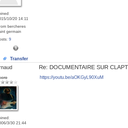
oined:
015/10/20 14:11
rom
bercheres
aint germain
osts:
9
Transfer
Re: DOCUMENTAIRE SUR CLAP
rnaud
https://youtu.be/aOKGyL90XuM
ccro
oined:
006/3/30 21:44