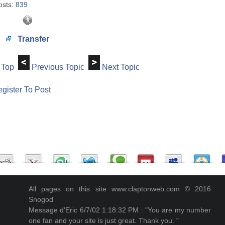
osts:
839
Transfer
Top
Previous Topic
Next Topic
gister To Post
All pages on this site www.claptonweb.com © 2016
Snogod
Message d'Eric 6/7/02 1:18:32 PM : "You are my number
one fan and your site is just great. Thank you. "