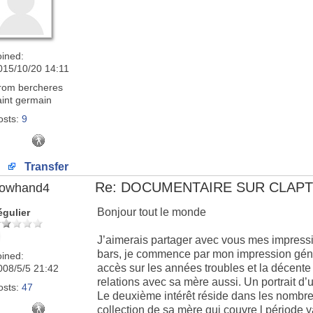
oined:
015/10/20 14:11
rom
bercheres
aint germain
osts:
9
Transfer
Re: DOCUMENTAIRE SUR CLAP
lowhand4
Bonjour tout le monde
égulier
J’aimerais partager avec vous mes impressio
bars, je commence par mon impression génér
oined:
accès sur les années troubles et la décente
008/5/5 21:42
relations avec sa mère aussi. Un portrait d’
osts:
47
Le deuxième intérêt réside dans les nombreu
collection de sa mère qui couvre l période y