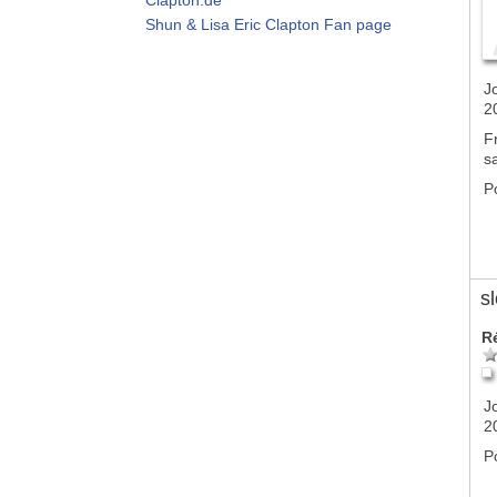
Shun & Lisa Eric Clapton Fan page
J
2
F
s
P
s
R
J
2
P