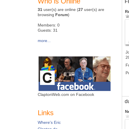
Who is Online
F
31
user(s) are online (
27
user(s) are
R
browsing
Forum
)
Members: 0
Guests: 31
more...
J
2
F
P
ClaptonWeb.com on Facebook
d
Links
N
Where's Eric
Clapton.de