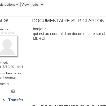
DOCUMENTAIRE SUR CLAPTON
ub28
bonjour
ewbie
qui est au courant d un documentaire sur c
MERCI
oined:
015/10/20 14:11
rom
bercheres
aint germain
osts:
9
Transfer