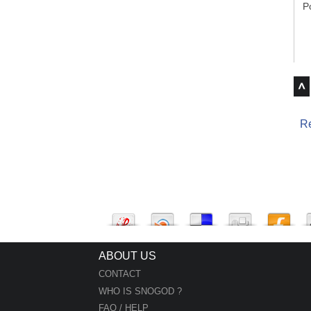
P
Re
ABOUT US
CONTACT
WHO IS SNOGOD ?
FAQ / HELP