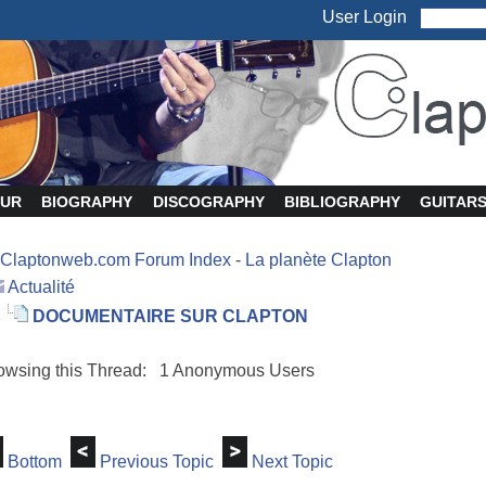
User Login
UR
BIOGRAPHY
DISCOGRAPHY
BIBLIOGRAPHY
GUITAR
Claptonweb.com Forum Index
-
La planète Clapton
Actualité
DOCUMENTAIRE SUR CLAPTON
owsing this Thread: 1 Anonymous Users
Bottom
Previous Topic
Next Topic