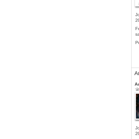
J
2
F
s
P
A
A
J
2