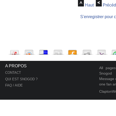
Haut
Précéd
S'enregistrer pour 
A PROPOS
All page
CONTACT
Snogod
Message d
QUI EST SNOGOD ?
one fan an
FAQ / AIDE
ClaptonW