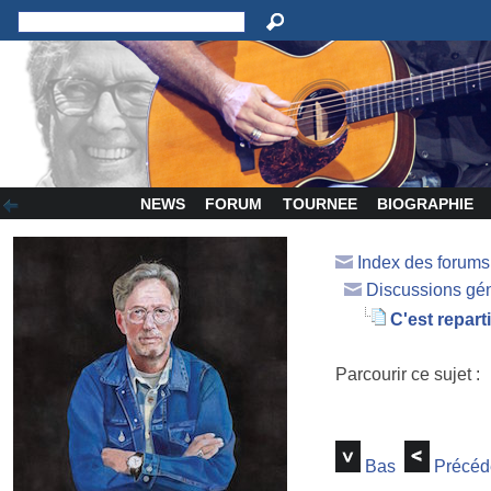
NEWS
FORUM
TOURNEE
BIOGRAPHIE
Index des forum
Discussions gé
C'est reparti
Parcourir ce sujet :
Bas
Précéd