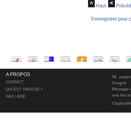
Haut
Précéd
S'enregistrer pour 
A PROPOS
All page
CONTACT
Snogod
Message d
QUI EST SNOGOD ?
one fan an
FAQ / AIDE
ClaptonW