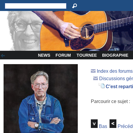
NEWS
FORUM
TOURNEE
BIOGRAPHIE
Index des forum
Discussions gé
C'est reparti
Parcourir ce sujet :
Bas
Précéd