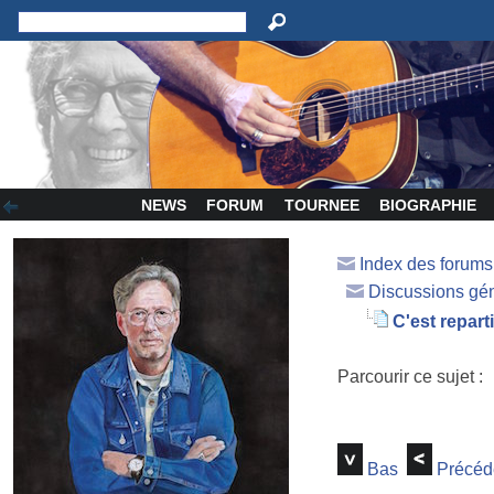
NEWS
FORUM
TOURNEE
BIOGRAPHIE
Index des forum
Discussions gé
C'est reparti
Parcourir ce sujet :
Bas
Précéd