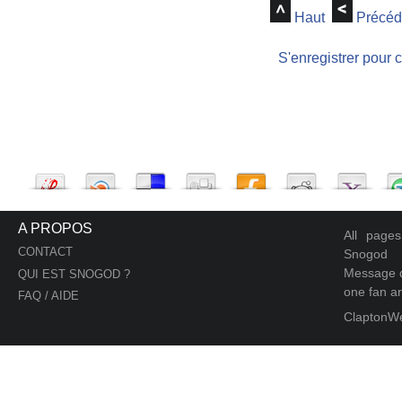
Haut
Précéd
S'enregistrer pour 
A PROPOS
All page
CONTACT
Snogod
Message d
QUI EST SNOGOD ?
one fan an
FAQ / AIDE
ClaptonW