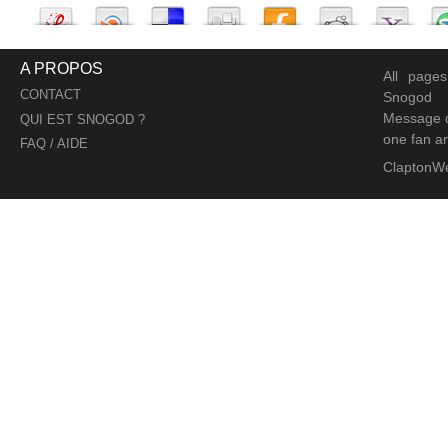
A PROPOS
All page
CONTACT
Snogod
Message d
QUI EST SNOGOD ?
one fan an
FAQ / AIDE
ClaptonW