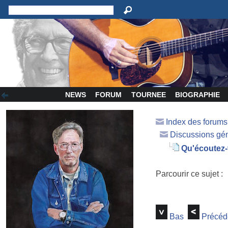
NEWS
FORUM
TOURNEE
BIOGRAPHIE
Index des forum
Discussions gé
Qu'écoutez
Parcourir ce sujet :
Bas
Précéd