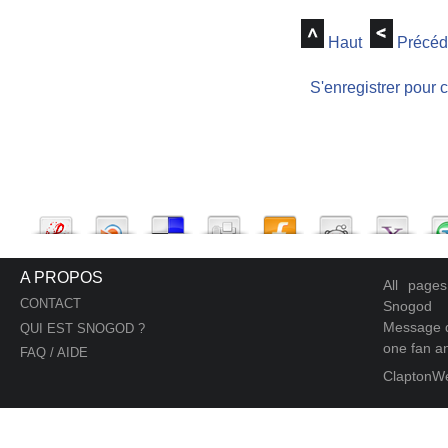
Haut
Précéd
S'enregistrer pour 
A PROPOS
All page
CONTACT
Snogod
Message d
QUI EST SNOGOD ?
one fan an
FAQ / AIDE
ClaptonW