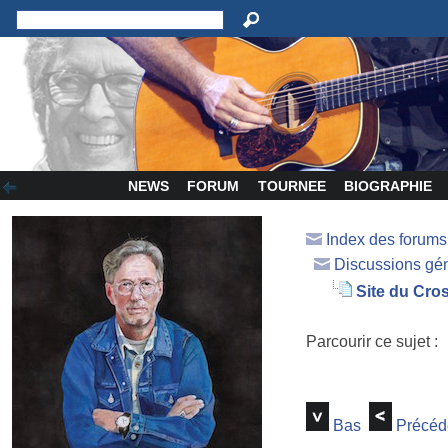
NEWS
FORUM
TOURNEE
BIOGRAPHIE
Index des forum
Discussions gé
Site du Cro
Parcourir ce sujet :
Bas
Précéd