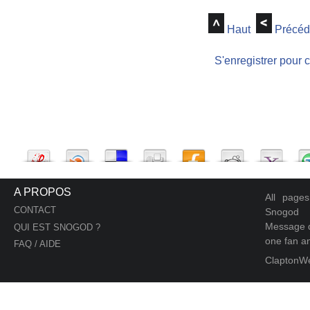
Haut
Précéd
S'enregistrer pour 
A PROPOS
All page
CONTACT
Snogod
Message d
QUI EST SNOGOD ?
one fan an
FAQ / AIDE
ClaptonW