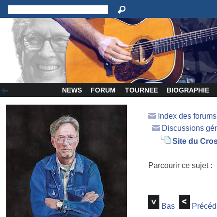
NEWS
FORUM
TOURNEE
BIOGRAPHIE
Index des forum
Discussions gé
Site du Cro
Parcourir ce sujet :
Bas
Précéd