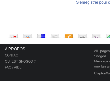
S'enregistrer pour 
A PROPOS
All page
CONTACT
Snogod
Message d
QUI EST SNOGOD ?
one fan an
FAQ / AIDE
ClaptonW