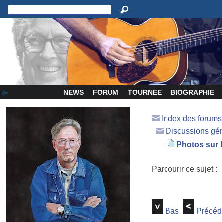
NEWS
FORUM
TOURNEE
BIOGRAPHIE
Index des forum
Discussions gé
Photos sur l
Parcourir ce sujet :
Bas
Précéd