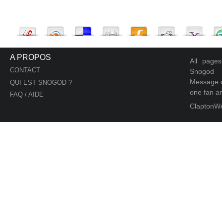
A PROPOS
All page
CONTACT
Snogod
Message d
QUI EST SNOGOD ?
one fan an
FAQ / AIDE
ClaptonW