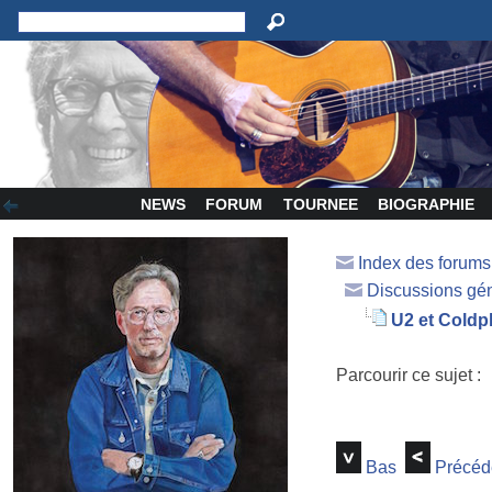
NEWS
FORUM
TOURNEE
BIOGRAPHIE
Index des forum
Discussions gé
U2 et Coldp
Parcourir ce sujet :
Bas
Précéd