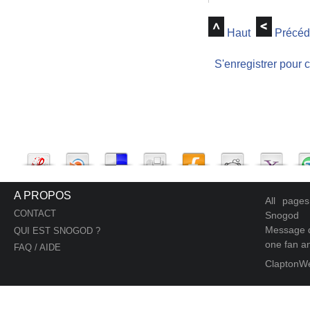
Haut
Précéd
S'enregistrer pour 
A PROPOS
All page
CONTACT
Snogod
Message d
QUI EST SNOGOD ?
one fan an
FAQ / AIDE
ClaptonW