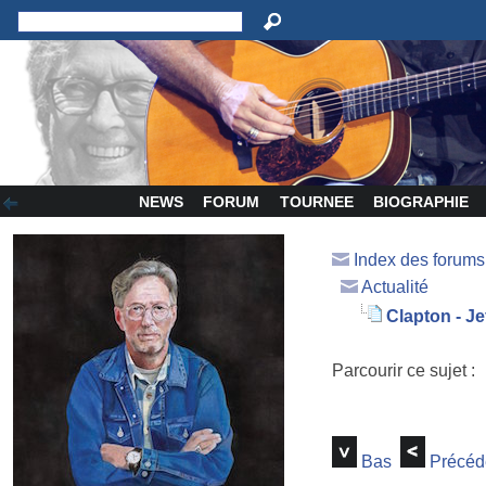
NEWS
FORUM
TOURNEE
BIOGRAPHIE
Index des forum
Actualité
Clapton - Je
Parcourir ce sujet :
Bas
Précéd