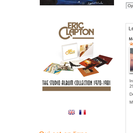
L
M
In
2
D
M