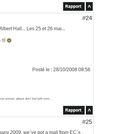
#24
ert Hall... Les 25 et 26 mai...
 !!!
Posté le : 28/10/2008 08:56
your woman, please don't fool with mine...
#25
ermany 2009, we`ve got a mail from EC`s