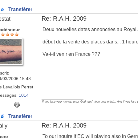
Transférer
Re: R.A.H. 2009
estat
Deux nouvelles dates annoncées au Royal Alb
odérateur
début de la vente des places dans... 1 heure
Va-t-il venir en France ???
scrit:
9/03/2006 15:48
e
Levallois Perret
essages:
1014
_________________
If you lose your money, great God, don't lose your mind... And if you lose 
Transférer
Re: R.A.H. 2009
ally
To our inquire if EC will playing also in G
ccro