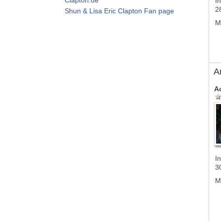
In
2
Shun & Lisa Eric Clapton Fan page
M
A
A
In
3
M