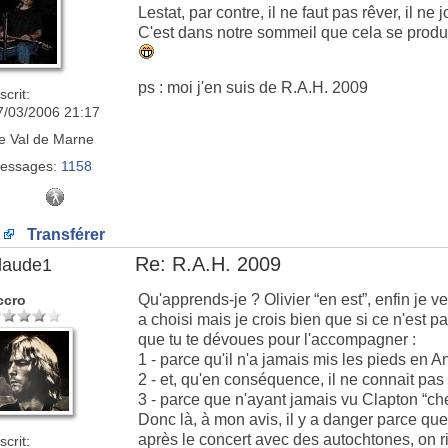
Lestat, par contre, il ne faut pas rêver, il n
C'est dans notre sommeil que cela se produi
ps : moi j'en suis de R.A.H. 2009
scrit:
7/03/2006 21:17
e
Val de Marne
essages:
1158
Transférer
Re: R.A.H. 2009
laude1
Qu'apprends-je ? Olivier “en est”, enfin je v
ccro
a choisi mais je crois bien que si ce n'est pa
que tu te dévoues pour l'accompagner :
1 - parce qu'il n'a jamais mis les pieds en A
2 - et, qu'en conséquence, il ne connait pa
3 - parce que n'ayant jamais vu Clapton “chez 
Donc là, à mon avis, il y a danger parce qu
après le concert avec des autochtones, on r
scrit: