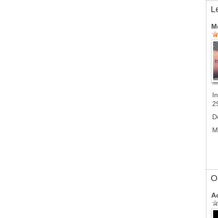
L
M
In
2
D
M
Ol
A