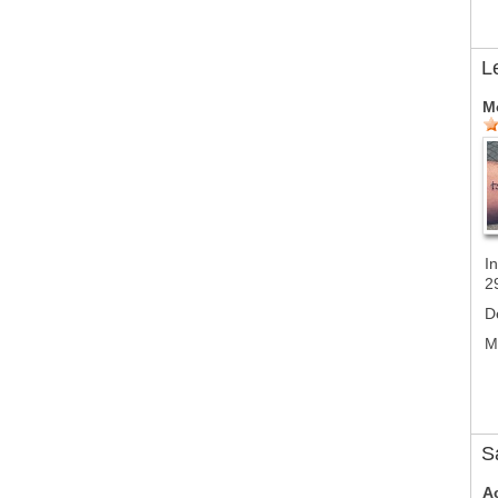
L
M
In
2
D
M
S
A