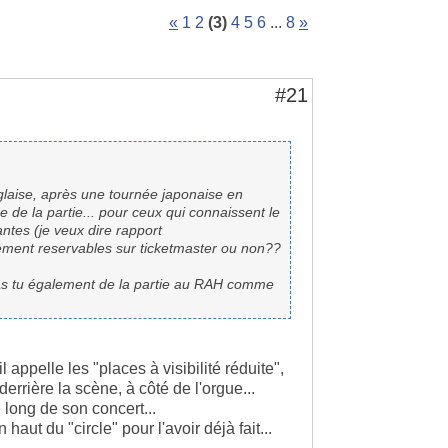
«
1
2
(3)
4
5
6
...
8
»
#21
laise, après une tournée japonaise en
e de la partie... pour ceux qui connaissent le
antes (je veux dire rapport
uement reservables sur ticketmaster ou non??
ras tu également de la partie au RAH comme
l appelle les "places à visibilité réduite",
errière la scène, à côté de l'orgue...
e long de son concert...
haut du "circle" pour l'avoir déjà fait...