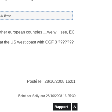
is time.
 other european countries ....we will see, EC
 at the US west coast with CGF 3 ???????
Posté le : 28/10/2008 16:01
Edité par Sally sur 28/10/2008 16:25:30