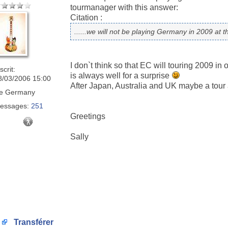
tourmanager with this answer:
Citation :
......we will not be playing Germany in 2009 at th
I don`t think so that EC will touring 2009 in
scrit:
is always well for a surprise
8/03/2006 15:00
After Japan, Australia and UK maybe a tour
e
Germany
essages:
251
Greetings
Sally
Transférer