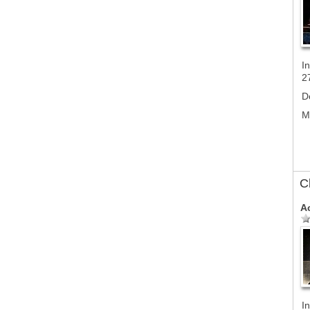
In
2
D
M
C
A
In