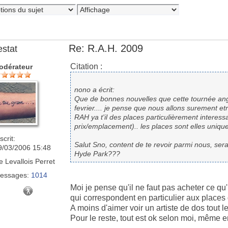
Re: R.A.H. 2009
estat
Citation :
odérateur
nono a écrit:
Que de bonnes nouvelles que cette tournée ang
fevrier.... je pense que nous allons surement etr
RAH ya t'il des places particulièrement interess
prix/emplacement).. les places sont elles uniq
scrit:
Salut Sno, content de te revoir parmi nous, se
9/03/2006 15:48
Hyde Park???
e
Levallois Perret
essages:
1014
Moi je pense qu'il ne faut pas acheter ce qu'i
qui correspondent en particulier aux places d
A moins d'aimer voir un artiste de dos tout l
Pour le reste, tout est ok selon moi, même en 