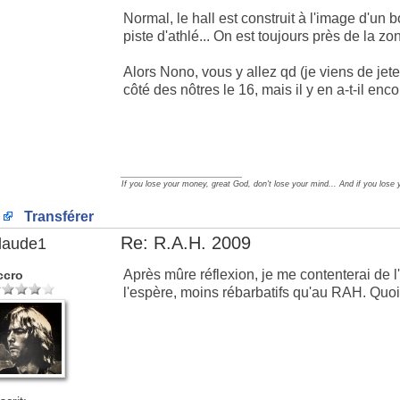
Normal, le hall est construit à l'image d'un 
piste d'athlé... On est toujours près de la z
Alors Nono, vous y allez qd (je viens de jeter
côté des nôtres le 16, mais il y en a-t-il en
_________________
If you lose your money, great God, don't lose your mind... And if you lose 
Transférer
Re: R.A.H. 2009
laude1
Après mûre réflexion, je me contenterai de l'O
ccro
l'espère, moins rébarbatifs qu'au RAH. Quoi