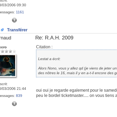
scrit:
8/03/2006 09:30
essages:
1161
Transférer
Re: R.A.H. 2009
rnaud
Citation :
ccro
Lestat a écrit:
Alors Nono, vous y allez qd (je viens de jeter un 
des nôtres le 16, mais il y en a-t-il encore des
scrit:
0/03/2006 21:44
oui oui je regarde egalement pour le samedi
peu le bordel ticketmaster..... on vous tiens 
essages:
839