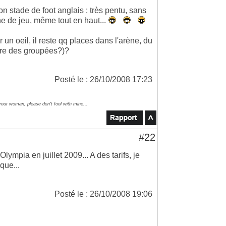
bon stade de foot anglais : très pentu, sans
one de jeu, même tout en haut...
 un oeil, il reste qq places dans l'arène, du
core des groupées?)?
Posté le : 26/10/2008 17:23
your woman, please don't fool with mine...
#22
lympia en juillet 2009... A des tarifs, je
que...
Posté le : 26/10/2008 19:06