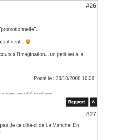
#26
promotionnelle"...
continent...
cours à l'imagination... un petit set à la
Posté le : 28/10/2008 16:08
your woman, please don't fool with mine...
#27
ne pas de ce côté-ci de La Manche. En
.