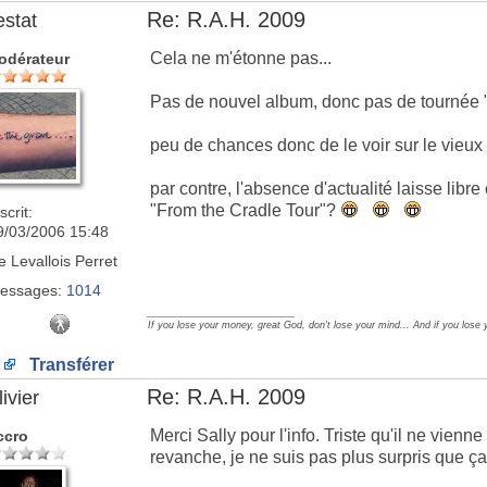
Re: R.A.H. 2009
estat
Cela ne m'étonne pas...
odérateur
Pas de nouvel album, donc pas de tournée "
peu de chances donc de le voir sur le vieux 
par contre, l'absence d'actualité laisse libre 
"From the Cradle Tour"?
scrit:
9/03/2006 15:48
e
Levallois Perret
essages:
1014
_________________
If you lose your money, great God, don't lose your mind... And if you lose 
Transférer
Re: R.A.H. 2009
ivier
Merci Sally pour l'info. Triste qu'il ne vien
ccro
revanche, je ne suis pas plus surpris que ça