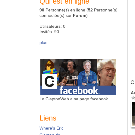
Qui est en ligne
90
Personne(s) en ligne (
52
Personne(s)
connectée(s) sur
Forum
)
Utilisateurs: 0
Invités: 90
plus...
C
A
Le ClaptonWeb a sa page facebook
Liens
Where's Eric
Clapton.de