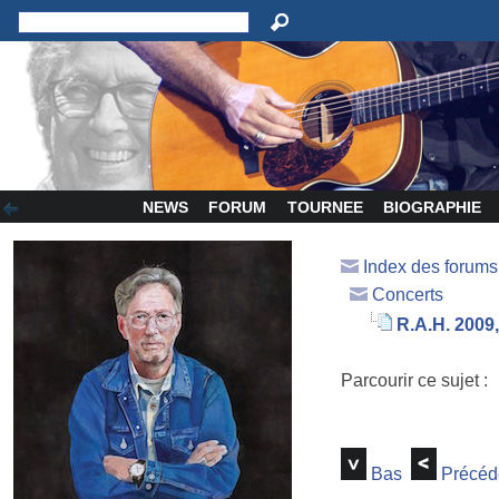
NEWS
FORUM
TOURNEE
BIOGRAPHIE
Index des forum
Concerts
R.A.H. 2009,
Parcourir ce sujet :
Bas
Précéd