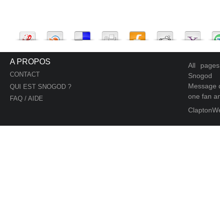
A PROPOS
All page
CONTACT
Snogod
Message d
QUI EST SNOGOD ?
one fan an
FAQ / AIDE
ClaptonW