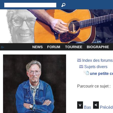
NEWS
FORUM
TOURNEE
BIOGRAPHIE
Index des forum
Sujets divers
une petite 
Parcourir ce sujet :
Bas
Précéd