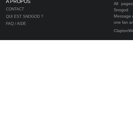
A PROPOS
All page
CONTACT
Snogod
Message d
QUI EST SNOGOD ?
one fan an
FAQ / AIDE
ClaptonW