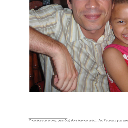
_________________
If you lose your money, great God, don't lose your mind... And if you lose your wom