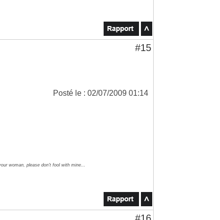
#15
Posté le : 02/07/2009 01:14
your woman, please don't fool with mine...
#16