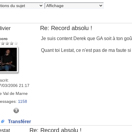
Re: Record absolu !
ivier
Je suis content Derek que GA soit à ton go
ccro
Quant toi Lestat, ce n'est pas de ma faute s
scrit:
7/03/2006 21:17
e
Val de Marne
essages:
1158
Transférer
Re: Record absolu !
estat