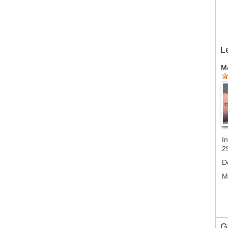
L
M
In
2
D
M
G