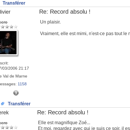
Transférer
Re: Record absolu !
ivier
Un plaisir.
ccro
Vraiment, elle est mimi, n'est-ce pas tout l
scrit:
7/03/2006 21:17
e
Val de Marne
essages:
1158
Transférer
Re: Record absolu !
erek
Elle est magnifique Zoé...
ccro
Et moi, regardez avec qui je suis ce soir, il 