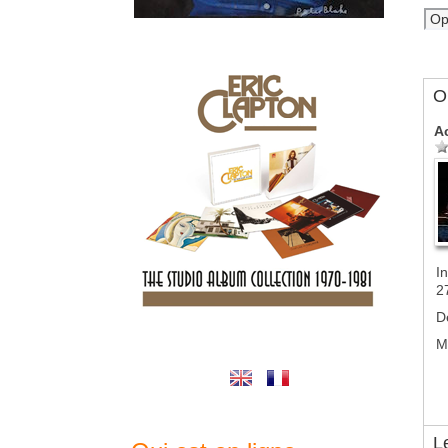
Ol
A
In
2
D
M
L