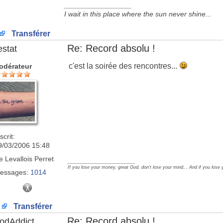
_________________
I wait in this place where the sun never shine...
Transférer
Re: Record absolu !
estat
c'est la soirée des rencontres...
odérateur
scrit:
9/03/2006 15:48
e
Levallois Perret
_________________
If you lose your money, great God, don't lose your mind... And if you lose 
essages:
1014
Transférer
Re: Record absolu !
odAddict