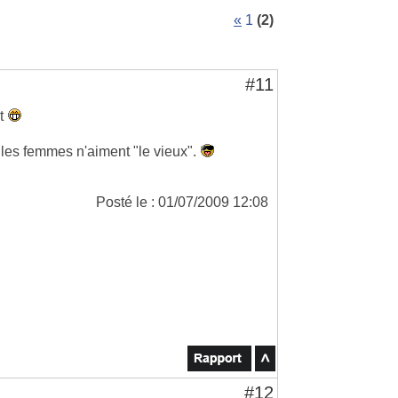
«
1
(2)
#11
ût
i les femmes n'aiment "le vieux".
Posté le : 01/07/2009 12:08
#12