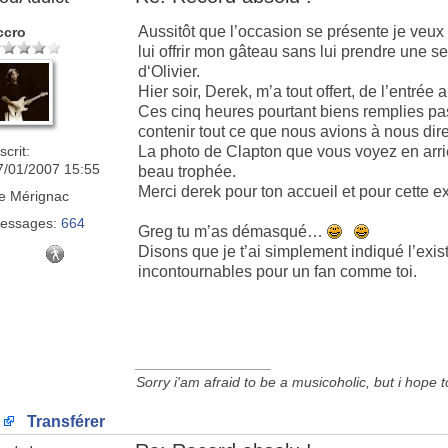
Aussitôt que l’occasion se présente je veux
ccro
lui offrir mon gâteau sans lui prendre une s
d‘Olivier.
Hier soir, Derek, m’a tout offert, de l’entrée 
Ces cinq heures pourtant biens remplies pa
contenir tout ce que nous avions à nous dire
scrit:
La photo de Clapton que vous voyez en arri
7/01/2007 15:55
beau trophée.
Merci derek pour ton accueil et pour cette ex
e
Mérignac
essages:
664
Greg tu m’as démasqué…
Disons que je t’ai simplement indiqué l’exist
incontournables pour un fan comme toi.
_________________
Sorry i'am afraid to be a musicoholic, but i hope 
Transférer