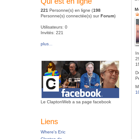
Qui est en ligne
M
221
Personne(s) en ligne (
198
Personne(s) connectée(s) sur
Forum
)
Utilisateurs: 0
Invités: 221
plus...
In
2
1
D
P
M
1
Le ClaptonWeb a sa page facebook
Liens
Where's Eric
Clapton.de