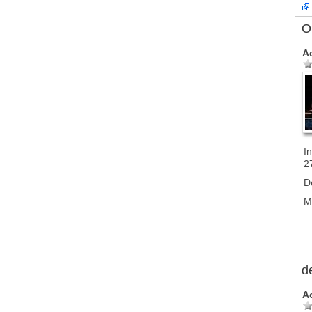
Ol
A
In
2
D
M
d
A