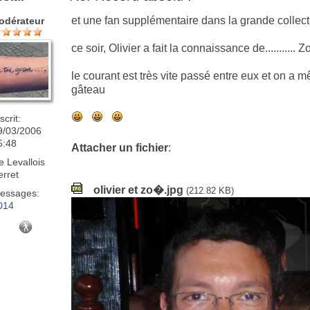
et une fan supplémentaire dans la grande collect
odérateur
ce soir, Olivier a fait la connaissance de........... Zo
le courant est très vite passé entre eux et on a 
gâteau
scrit:
9/03/2006
5:48
Attacher un fichier
:
e
Levallois
erret
olivier et zo�.jpg
(212.82 KB)
essages:
014