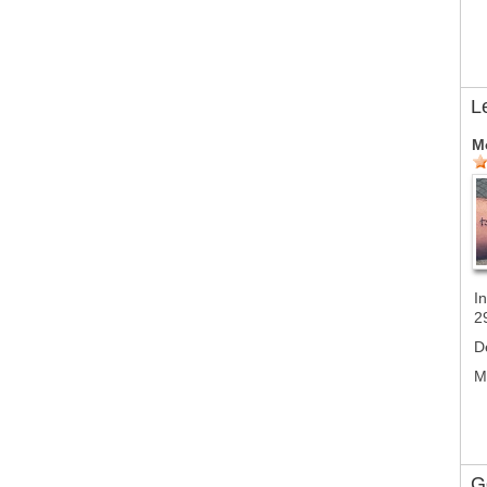
L
M
In
2
D
M
G