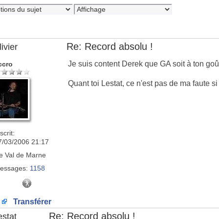
Re: Record absolu !
ivier
Je suis content Derek que GA soit à ton go
ccro
Quant toi Lestat, ce n'est pas de ma faute s
scrit:
7/03/2006 21:17
e
Val de Marne
essages:
1158
Transférer
Re: Record absolu !
estat