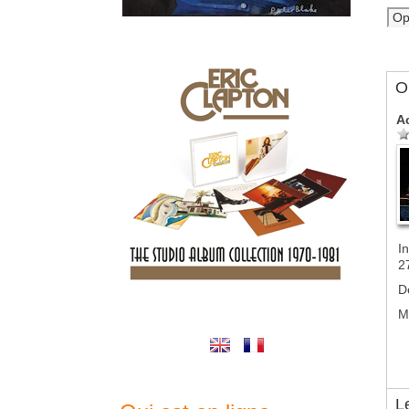
Ol
A
In
2
D
M
L