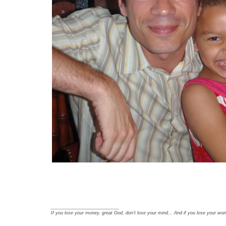
_________________
If you lose your money, great God, don't lose your mind... And if you lose your wom