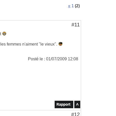
«
1
(2)
#11
ût
i les femmes n'aiment "le vieux".
Posté le : 01/07/2009 12:08
#12