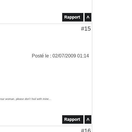
#15
Posté le : 02/07/2009 01:14
your woman, please don't fool with mine...
#16