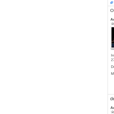
Ol
A
In
2
D
M
d
A