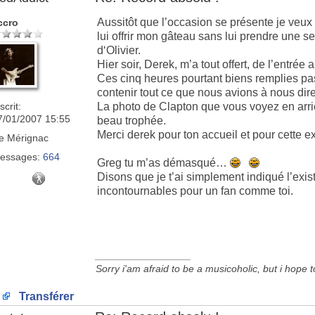
Aussitôt que l’occasion se présente je veux
ccro
lui offrir mon gâteau sans lui prendre une s
d‘Olivier.
Hier soir, Derek, m’a tout offert, de l’entrée 
Ces cinq heures pourtant biens remplies pa
contenir tout ce que nous avions à nous dire
scrit:
La photo de Clapton que vous voyez en arri
7/01/2007 15:55
beau trophée.
Merci derek pour ton accueil et pour cette ex
e
Mérignac
essages:
664
Greg tu m’as démasqué…
Disons que je t’ai simplement indiqué l’exist
incontournables pour un fan comme toi.
_________________
Sorry i'am afraid to be a musicoholic, but i hope 
Transférer