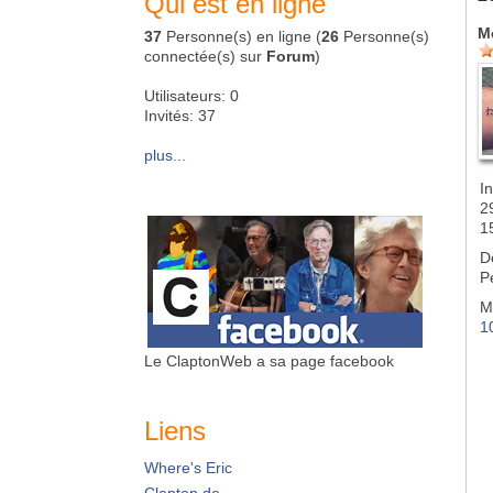
Qui est en ligne
M
37
Personne(s) en ligne (
26
Personne(s)
connectée(s) sur
Forum
)
Utilisateurs: 0
Invités: 37
plus...
In
2
1
D
P
M
1
Le ClaptonWeb a sa page facebook
Liens
Where's Eric
Clapton.de