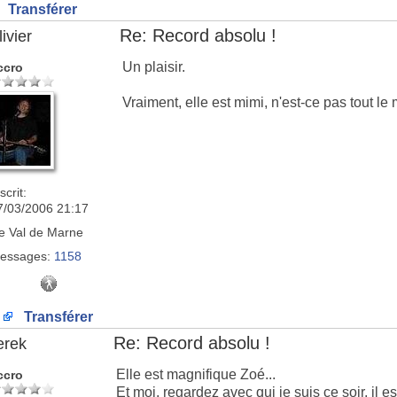
Transférer
Re: Record absolu !
ivier
Un plaisir.
ccro
Vraiment, elle est mimi, n'est-ce pas tout l
scrit:
7/03/2006 21:17
e
Val de Marne
essages:
1158
Transférer
Re: Record absolu !
erek
Elle est magnifique Zoé...
ccro
Et moi, regardez avec qui je suis ce soir, il 