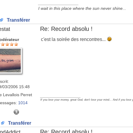
_________________
I wait in this place where the sun never shine...
Transférer
Re: Record absolu !
estat
c'est la soirée des rencontres...
odérateur
scrit:
9/03/2006 15:48
e
Levallois Perret
_________________
If you lose your money, great God, don't lose your mind... And if you lose 
essages:
1014
Transférer
Re: Record absolu !
odAddict