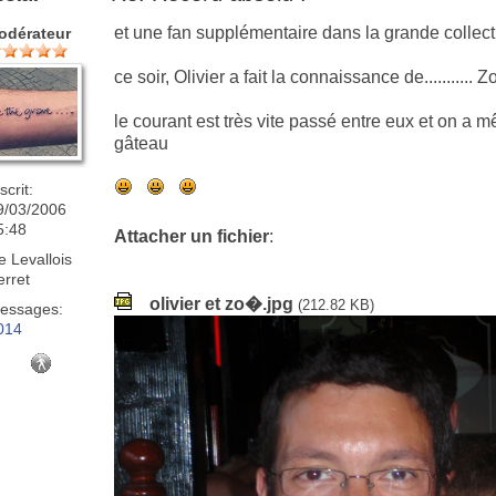
et une fan supplémentaire dans la grande collect
odérateur
ce soir, Olivier a fait la connaissance de........... Zo
le courant est très vite passé entre eux et on a 
gâteau
scrit:
9/03/2006
5:48
Attacher un fichier
:
e
Levallois
erret
olivier et zo�.jpg
(212.82 KB)
essages:
014