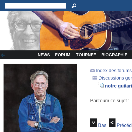
NEWS
FORUM
TOURNEE
BIOGRAPHIE
Index des forum
Discussions gé
notre guitar
Parcourir ce sujet :
Bas
Précéd