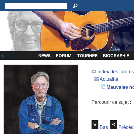
NEWS
FORUM
TOURNEE
BIOGRAPHIE
Index des forum
Actualité
Mauvaise no
Parcourir ce sujet :
Bas
Précéd