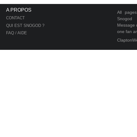
A PROPOS
All page
CONTACT
Snogod
Message d
QUI EST SNOGOD ?
one fan an
FAQ / AIDE
ClaptonW