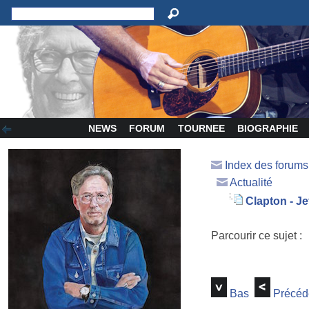
NEWS
FORUM
TOURNEE
BIOGRAPHIE
Index des forum
Actualité
Clapton - Je
Parcourir ce sujet :
Bas
Précéd