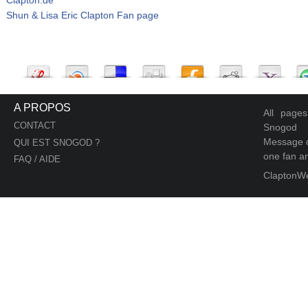
Shun & Lisa Eric Clapton Fan page
A PROPOS
All page
CONTACT
Snogod
Message d
QUI EST SNOGOD ?
one fan an
FAQ / AIDE
ClaptonW