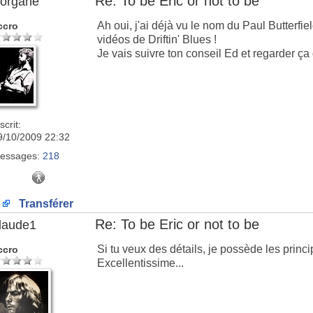
Re: To be Eric or not to be
organe
Ah oui, j'ai déjà vu le nom du Paul Butterf
ccro
vidéos de Driftin' Blues !
Je vais suivre ton conseil Ed et regarder ça
scrit:
9/10/2009 22:32
essages:
218
Transférer
Re: To be Eric or not to be
laude1
Si tu veux des détails, je possède les pri
ccro
Excellentissime...