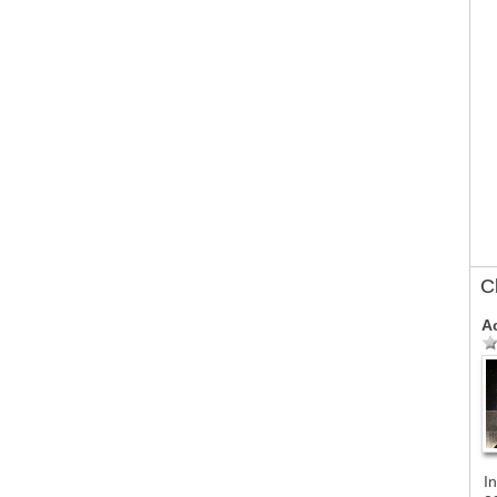
C
A
In