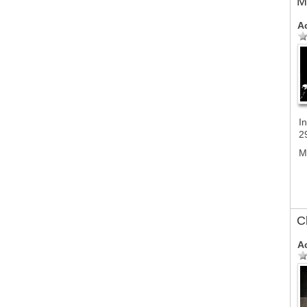
M
A
In
2
M
C
A