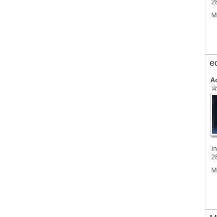
2
M
e
A
In
2
M