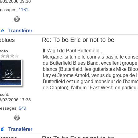
8/03/2006 09:30
essages:
1161
Transférer
Re: To be Eric or not to be
dblues
Il s'agit de Paul Butterfield...
ccro
Morgane, si tu ne le connais pas je te conse
du Butterfield Blues Band, excellent grou
blancs (Butterfield, les guitaristes Mike Blo
Lay et Jerome Arnold, venus du groupe de H
Butterfield est un grand monsieur de l'harmo
de Clapton); l'album "East West" en particul
scrit:
8/03/2006 17:38
essages:
549
Transférer