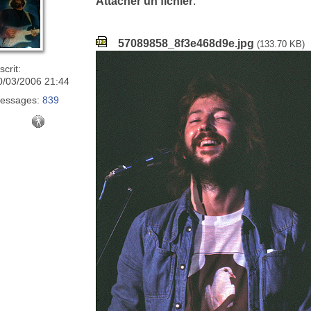
Attacher un fichier
:
57089858_8f3e468d9e.jpg
(133.70 KB)
scrit:
0/03/2006 21:44
essages:
839