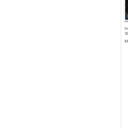
In
3
M