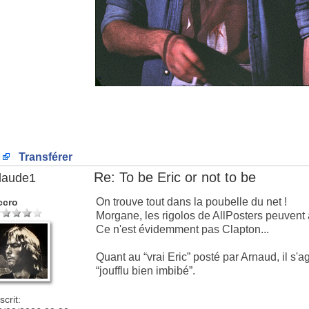
Transférer
Re: To be Eric or not to be
laude1
On trouve tout dans la poubelle du net !
ccro
Morgane, les rigolos de AllPosters peuvent all
Ce n'est évidemment pas Clapton...
Quant au “vrai Eric” posté par Arnaud, il s
“joufflu bien imbibé”.
scrit: