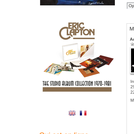
M
A
In
2
2
M