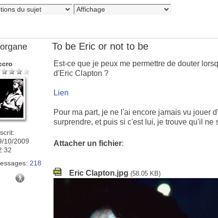
To be Eric or not to be
organe
Est-ce que je peux me permettre de douter lorsq
ccro
d'Eric Clapton ?
Lien
Pour ma part, je ne l'ai encore jamais vu jouer 
surprendre, et puis si c'est lui, je trouve qu'il ne
scrit:
9/10/2009
Attacher un fichier
:
2:32
essages:
218
Eric Clapton.jpg
(58.05 KB)