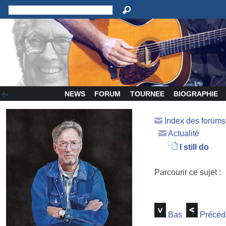
NEWS
FORUM
TOURNEE
BIOGRAPHIE
Index des forum
Actualité
I still do
Parcourir ce sujet :
Bas
Précéd