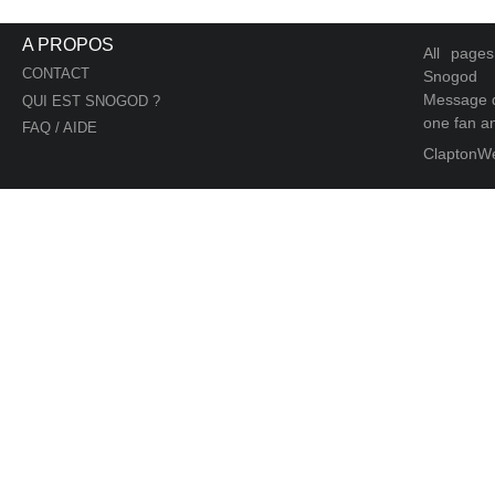
A PROPOS
All page
CONTACT
Snogod
Message d
QUI EST SNOGOD ?
one fan an
FAQ / AIDE
ClaptonW