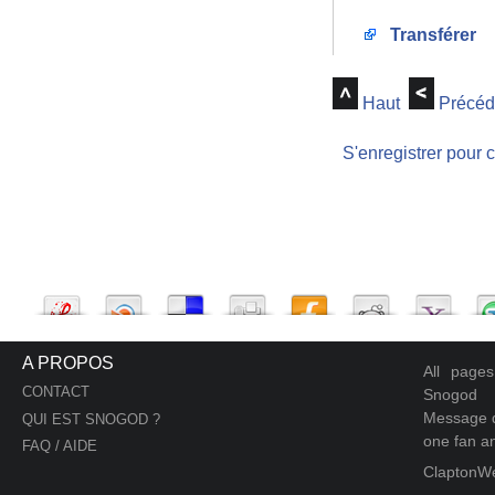
Transférer
Haut
Précéd
S'enregistrer pour 
A PROPOS
All page
CONTACT
Snogod
Message d
QUI EST SNOGOD ?
one fan an
FAQ / AIDE
ClaptonW