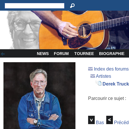
NEWS
FORUM
TOURNEE
BIOGRAPHIE
Index des forum
Artistes
Derek Truck
Parcourir ce sujet :
Bas
Précéd