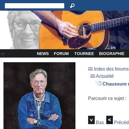
NEWS
FORUM
TOURNEE
BIOGRAPHIE
Index des forum
Actualité
Chaussure d
Parcourir ce sujet :
Bas
Précéd