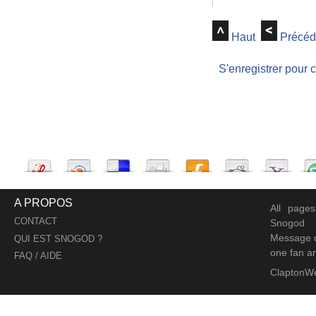
Haut
Précéd
S'enregistrer pour 
A PROPOS
All page
CONTACT
Snogod
Message d
QUI EST SNOGOD ?
one fan an
FAQ / AIDE
ClaptonW