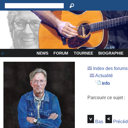
NEWS
FORUM
TOURNEE
BIOGRAPHIE
Index des forum
Actualité
info
Parcourir ce sujet :
Bas
Précéd