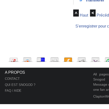
Transférer
Haut
Précéd
S'enregistrer pour 
A PROPOS
All page
CONTACT
Snogod
Message d
QUI EST SNOGOD ?
one fan an
FAQ / AIDE
ClaptonW