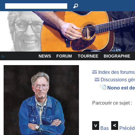
NEWS
FORUM
TOURNEE
BIOGRAPHIE
Index des forum
Discussions gé
Nono est de 
Parcourir ce sujet :
Bas
Précéd