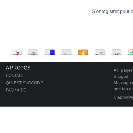
S'enregistrer pour 
A PROPOS
All page
CONTACT
Snogod
Message d
QUI EST SNOGOD ?
one fan an
FAQ / AIDE
ClaptonW