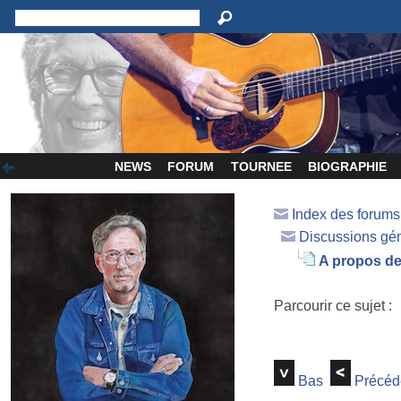
NEWS
FORUM
TOURNEE
BIOGRAPHIE
Index des forum
Discussions gé
A propos de
Parcourir ce sujet :
Bas
Précéd