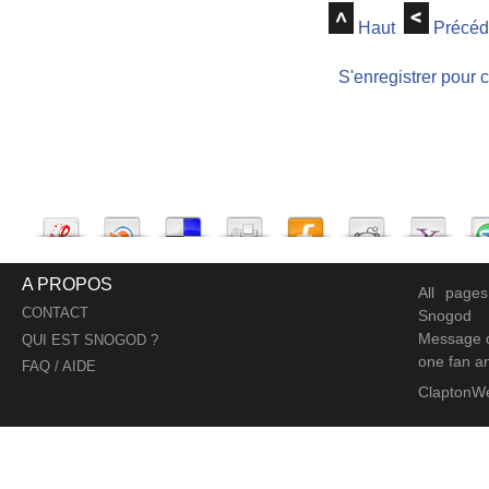
Haut
Précéd
S'enregistrer pour 
A PROPOS
All page
CONTACT
Snogod
Message d
QUI EST SNOGOD ?
one fan an
FAQ / AIDE
ClaptonW