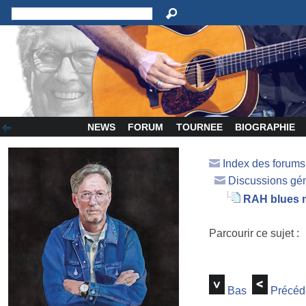
NEWS
FORUM
TOURNEE
BIOGRAPHIE
Index des forum
Discussions gé
RAH blues n
Parcourir ce sujet :
Bas
Précéd