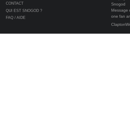
CONTACT
Snogod
Message d
QUI EST SNOGOD ?
one fan an
FAQ / AIDE
ClaptonW