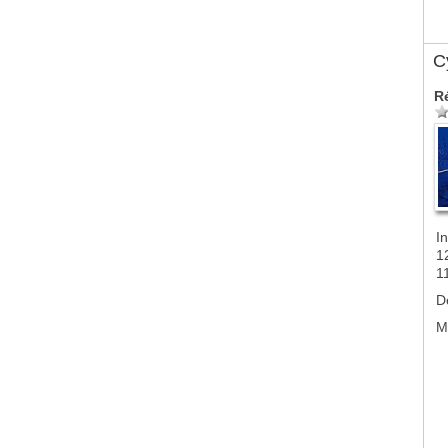
Cy
R
In
1
1
D
M