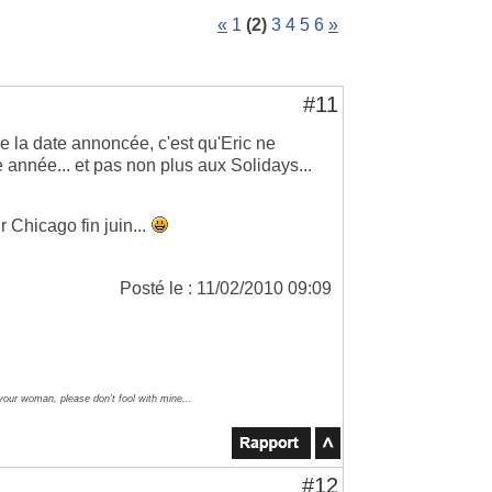
«
1
(2)
3
4
5
6
»
#11
e la date annoncée, c'est qu'Eric ne
 année... et pas non plus aux Solidays...
r Chicago fin juin...
Posté le : 11/02/2010 09:09
 your woman, please don't fool with mine...
#12