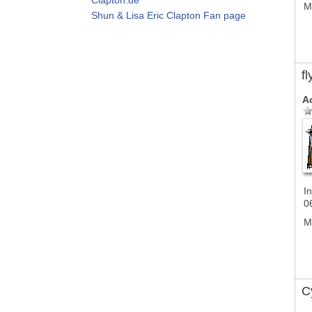
M
Shun & Lisa Eric Clapton Fan page
f
A
In
0
M
Cy