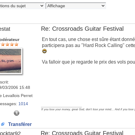
Re: Crossroads Guitar Festival
estat
En tout cas, une chose est sûre étant donné
odérateur
participera pas au "Hard Rock Calling" cette
Va falloir que je regarde le prix des vols pou
scrit:
9/03/2006 15:48
e
Levallois Perret
essages:
1014
_________________
If you lose your money, great God, don't lose your mind... And if you lose
Transférer
Re: Crossroads Guitar Festival
ocktar92