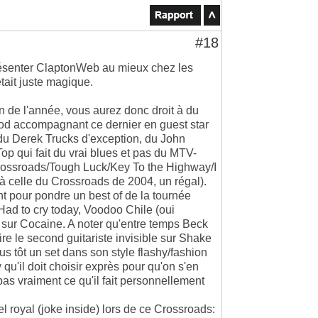
#18
présenter ClaptonWeb au mieux chez les
ait juste magique.
in de l'année, vous aurez donc droit à du
od accompagnant ce dernier en guest star
 du Derek Trucks d'exception, du John
Top qui fait du vrai blues et pas du MTV-
 Crossroads/Tough Luck/Key To the Highway/I
 à celle du Crossroads de 2004, un régal).
nt pour pondre un best of de la tournée
Had to cry today, Voodoo Chile (oui
l sur Cocaine. A noter qu'entre temps Beck
ire le second guitariste invisible sur Shake
s tôt un set dans son style flashy/fashion
qu'il doit choisir exprès pour qu'on s'en
pas vraiment ce qu'il fait personnellement
 royal (joke inside) lors de ce Crossroads: