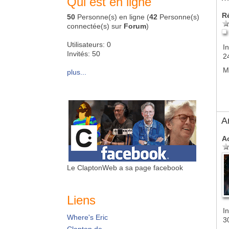
Qui est en ligne
R
50
Personne(s) en ligne (
42
Personne(s)
connectée(s) sur
Forum
)
Utilisateurs: 0
In
Invités: 50
2
M
plus...
A
A
Le ClaptonWeb a sa page facebook
Liens
In
Where's Eric
3
Clapton.de