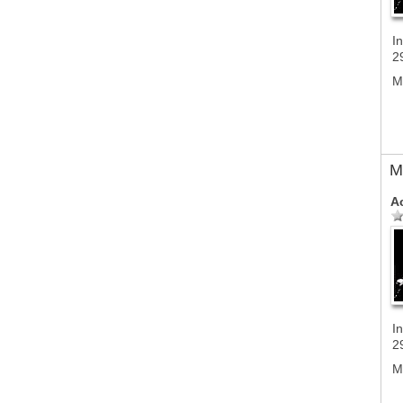
In
2
M
M
A
In
2
M