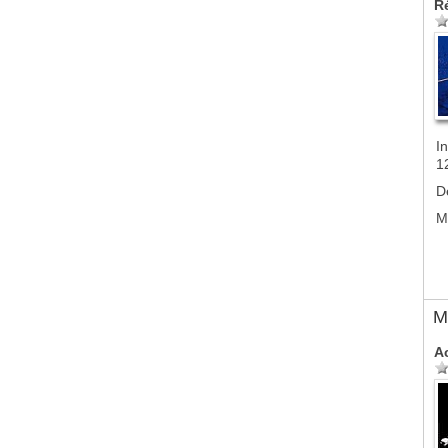
R
In
1
D
M
M
A