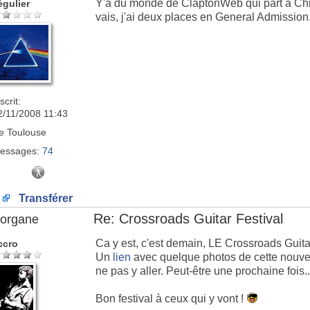
Y'a du monde de ClaptonWeb qui part à Chi
égulier
vais, j'ai deux places en General Admission
scrit:
2/11/2008 11:43
e
Toulouse
essages:
74
Transférer
Re: Crossroads Guitar Festival
organe
Ca y est, c'est demain, LE Crossroads Guita
ccro
Un
lien
avec quelque photos de cette nouvelle
ne pas y aller. Peut-être une prochaine fois..
Bon festival à ceux qui y vont !