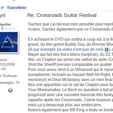
Transférer
Re: Crossroads Guitar Festival
ril
Sachez que j'ai fait tout mon possible pour re
égulier
ricains. Sachez également que ce Crossroads ét
En achetant le DVD qui sortira à coup sûr à la f
grand, du très grand Buddy Guy, du Ronnie Wo
(
là par exemple (la vidéo n'est pas de moi)
),
Mayer qui fait des trucs biens (surprise), du ZZ 
like, un Clapton qui pond une setlist du style:
scrit:
2/11/2008
Shot the Sheriff (version comparable en qualité
1:43
Puis vous aurez droit à un Winwood qui le rejoi
européenne, incluant au hasard Well All Right, 
e
Toulouse
monsieur!) et Dear Mr.fantasy avec un mini fina
essages:
74
fera une apparition sur le set de Clapton pour fa
Your Moneymaker. Le Beck en question a fait plu
progressif avec une nouvelle bassiste très funky 
rappelle après les Crossroads. J'aime toujours 
mais ça a beaucoup plus aux américains.
Notons également que BB King a foutu un bordel