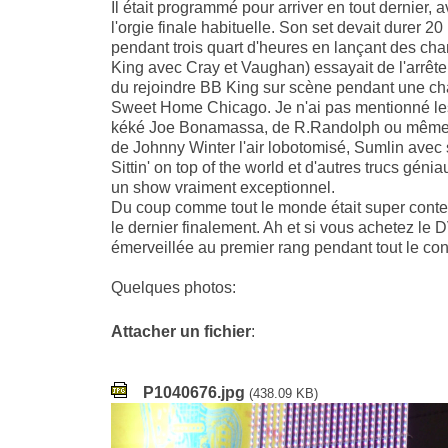
Il était programmé pour arriver en tout dernier,
l'orgie finale habituelle. Son set devait durer 2
pendant trois quart d'heures en lançant des c
King avec Cray et Vaughan) essayait de l'arrêter
du rejoindre BB King sur scène pendant une cha
Sweet Home Chicago. Je n'ai pas mentionné le
kéké Joe Bonamassa, de R.Randolph ou même de
de Johnny Winter l'air lobotomisé, Sumlin avec 
Sittin' on top of the world et d'autres trucs géni
un show vraiment exceptionnel.
Du coup comme tout le monde était super conte
le dernier finalement. Ah et si vous achetez le
émerveillée au premier rang pendant tout le co
Quelques photos:
Attacher un fichier
:
P1040676.jpg
(438.09 KB)