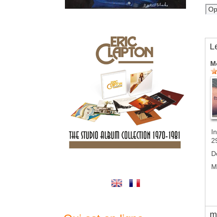
L
M
In
2
D
M
m