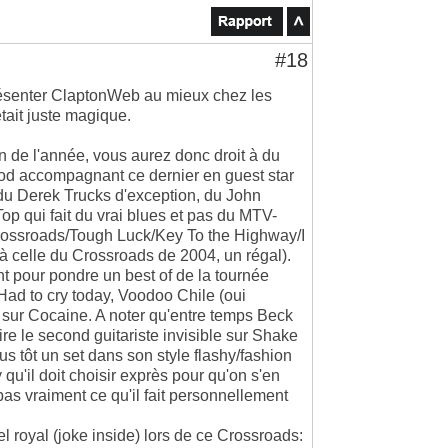
#18
présenter ClaptonWeb au mieux chez les
ait juste magique.
in de l'année, vous aurez donc droit à du
od accompagnant ce dernier en guest star
 du Derek Trucks d'exception, du John
Top qui fait du vrai blues et pas du MTV-
 Crossroads/Tough Luck/Key To the Highway/I
 à celle du Crossroads de 2004, un régal).
nt pour pondre un best of de la tournée
Had to cry today, Voodoo Chile (oui
l sur Cocaine. A noter qu'entre temps Beck
ire le second guitariste invisible sur Shake
s tôt un set dans son style flashy/fashion
qu'il doit choisir exprès pour qu'on s'en
pas vraiment ce qu'il fait personnellement
 royal (joke inside) lors de ce Crossroads: