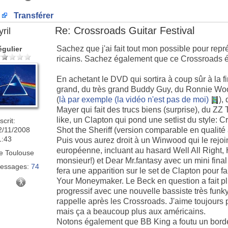
Transférer
Re: Crossroads Guitar Festival
ril
Sachez que j'ai fait tout mon possible pour re
égulier
ricains. Sachez également que ce Crossroads ét
En achetant le DVD qui sortira à coup sûr à la f
grand, du très grand Buddy Guy, du Ronnie Wo
(
là par exemple (la vidéo n'est pas de moi)
),
Mayer qui fait des trucs biens (surprise), du ZZ 
like, un Clapton qui pond une setlist du style:
scrit:
2/11/2008
Shot the Sheriff (version comparable en qualité
1:43
Puis vous aurez droit à un Winwood qui le rejoi
européenne, incluant au hasard Well All Right, 
e
Toulouse
monsieur!) et Dear Mr.fantasy avec un mini fina
essages:
74
fera une apparition sur le set de Clapton pour fa
Your Moneymaker. Le Beck en question a fait plu
progressif avec une nouvelle bassiste très funky 
rappelle après les Crossroads. J'aime toujours 
mais ça a beaucoup plus aux américains.
Notons également que BB King a foutu un bordel