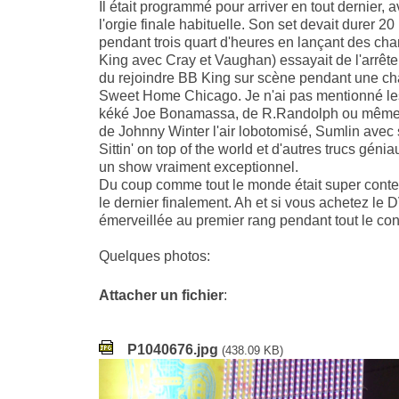
Il était programmé pour arriver en tout dernier,
l'orgie finale habituelle. Son set devait durer 2
pendant trois quart d'heures en lançant des c
King avec Cray et Vaughan) essayait de l'arrêter
du rejoindre BB King sur scène pendant une cha
Sweet Home Chicago. Je n'ai pas mentionné le
kéké Joe Bonamassa, de R.Randolph ou même de
de Johnny Winter l'air lobotomisé, Sumlin avec 
Sittin' on top of the world et d'autres trucs géni
un show vraiment exceptionnel.
Du coup comme tout le monde était super conte
le dernier finalement. Ah et si vous achetez le
émerveillée au premier rang pendant tout le co
Quelques photos:
Attacher un fichier
:
P1040676.jpg
(438.09 KB)