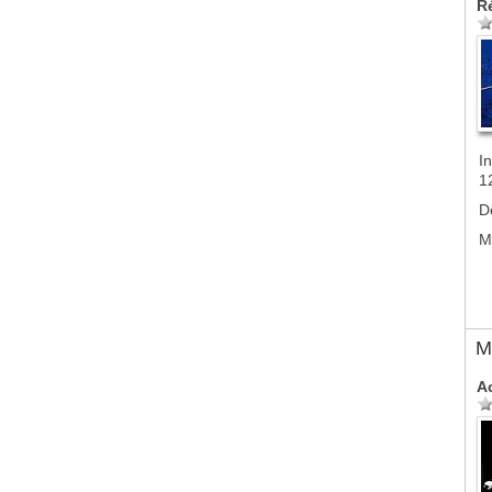
R
In
1
D
M
M
A