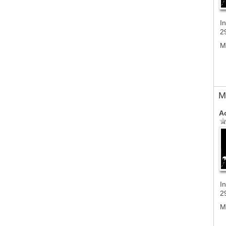
In
2
M
M
A
In
2
M