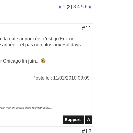
«
1
(2)
3
4
5
6
»
#11
e la date annoncée, c'est qu'Eric ne
 année... et pas non plus aux Solidays...
r Chicago fin juin...
Posté le : 11/02/2010 09:09
 your woman, please don't fool with mine...
#12