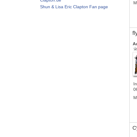
M
Shun & Lisa Eric Clapton Fan page
f
A
In
0
M
Cy