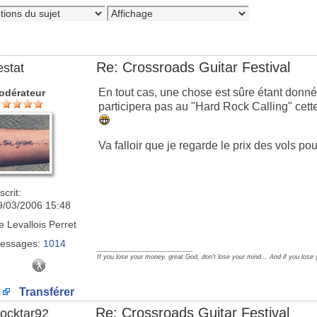
Re: Crossroads Guitar Festival
estat
En tout cas, une chose est sûre étant donné
odérateur
participera pas au "Hard Rock Calling" cette
Va falloir que je regarde le prix des vols pou
scrit:
9/03/2006 15:48
e
Levallois Perret
essages:
1014
_________________
If you lose your money, great God, don't lose your mind... And if you lose
Transférer
Re: Crossroads Guitar Festival
ocktar92