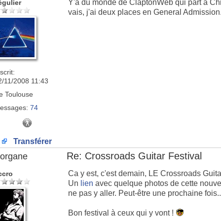
Y'a du monde de ClaptonWeb qui part à Chi
égulier
vais, j'ai deux places en General Admission
scrit:
2/11/2008 11:43
e
Toulouse
essages:
74
Transférer
Re: Crossroads Guitar Festival
organe
Ca y est, c'est demain, LE Crossroads Guita
ccro
Un
lien
avec quelque photos de cette nouvelle
ne pas y aller. Peut-être une prochaine fois..
Bon festival à ceux qui y vont !