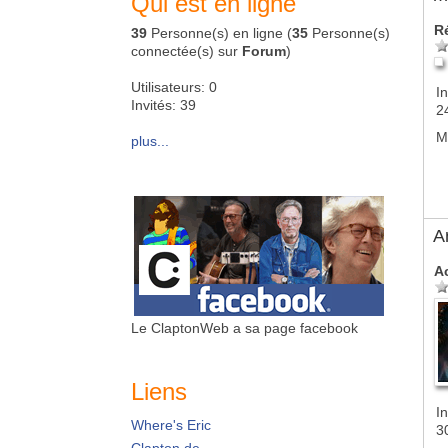
Qui est en ligne
R
39
Personne(s) en ligne (
35
Personne(s)
connectée(s) sur
Forum
)
Utilisateurs: 0
In
Invités: 39
2
M
plus...
A
A
Le ClaptonWeb a sa page facebook
Liens
In
Where's Eric
3
Clapton.de