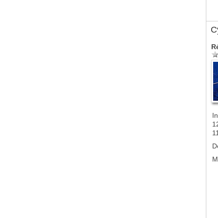
Cy
R
In
1
1
D
M