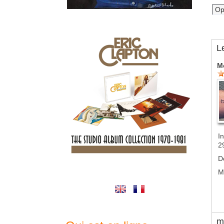
L
M
In
2
D
M
m