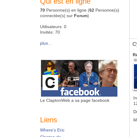
Qui est en ligne
70
Personne(s) en ligne (
62
Personne(s)
connectée(s) sur
Forum
)
Utilisateurs: 0
Invités: 70
plus...
Cy
R
In
Le ClaptonWeb a sa page facebook
1
D
Liens
M
Where's Eric
Clapton.de