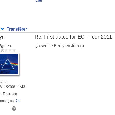
Lien
Transférer
Re: First dates for EC - Tour 2011
ril
ça sent le Bercy en Juin ça.
égulier
scrit:
2/11/2008 11:43
e
Toulouse
essages:
74