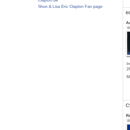
Shun & Lisa Eric Clapton Fan page
e
A
In
2
M
Cy
R