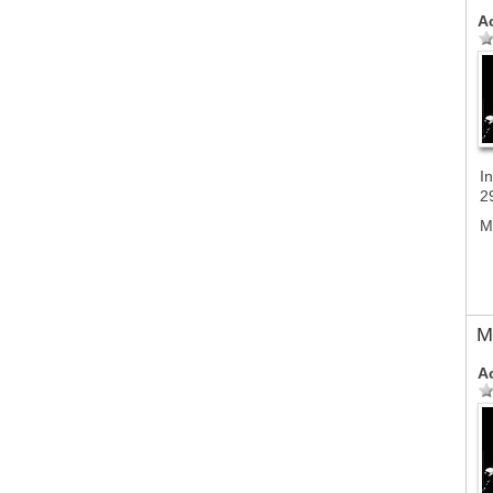
A
In
2
M
M
A