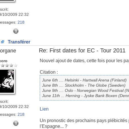
scrit:
9/10/2009 22:32
essages:
218
Transférer
Re: First dates for EC - Tour 2011
organe
Nouvel ajout de dates, cette fois pour les p
ccro
Citation :
June 6th .... Helsinki - Hartwall Arena (Finland)
June 8th .... Stockholm - The Globe (Sweden)
June 9th .... Oslo - Norwegian Wood Festival (
June 11th ... Herning - Jyske Bank Boxen (Den
scrit:
9/10/2009 22:32
Lien
essages:
218
Un pronostic des prochains pays plébicités po
l'Espagne... ?