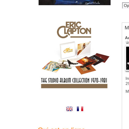
M
A
In
2
M