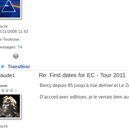
scrit:
2/11/2008 11:43
e
Toulouse
essages:
74
Transférer
Re: First dates for EC - Tour 2011
laude1
Bercy depuis 95 jusqu'à mai dernier et Le Z
ccro
D'accord avec edblues, je le verrais bien a
scrit: