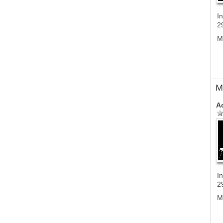
In
2
M
M
A
In
2
M