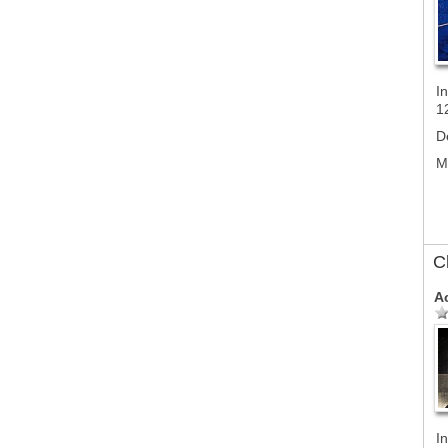
In
1
D
M
C
A
In