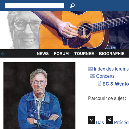
NEWS
FORUM
TOURNEE
BIOGRAPHIE
Index des forum
Concerts
EC & Wynto
Parcourir ce sujet :
Bas
Précéd