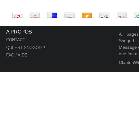
A PROPOS
All page
CONTACT
Snogod
Message d
QUI EST SNOGOD ?
one fan an
FAQ / AIDE
ClaptonW